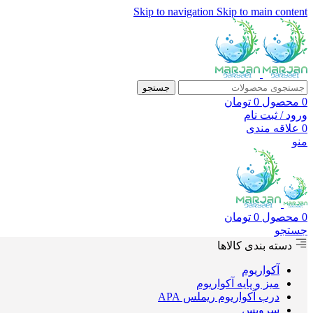
Skip to navigation
Skip to main content
جستجو
0
محصول
0
تومان
ورود / ثبت نام
0
علاقه مندی
منو
0
محصول
0
تومان
جستجو
دسته بندی کالاها
آکواریوم
میز و پایه آکواریوم
درب آکواریوم ریملس APA
سرویس