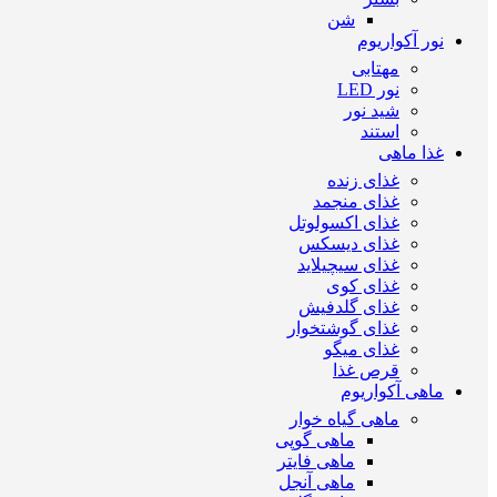
شن
نور آکواریوم
مهتابی
نور LED
شید نور
استند
غذا ماهی
غذای زنده
غذای منجمد
غذای اکسولوتل
غذای دیسکس
غذای سیچیلاید
غذای کوی
غذای گلدفیش
غذای گوشتخوار
غذای میگو
قرص غذا
ماهی آکواریوم
ماهی گیاه خوار
ماهی گوپی
ماهی فایتر
ماهی آنجل