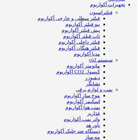
تجهیزات آکواریوم
فیلتراسیون
فیلتر سطلی و خارجی آکواریوم
بیو فیلتر آکواریوم
پیش فیلتر آکواریوم
تاپ فیلتر آکواریوم
فیلتر داخلی آکواریوم
فیلتر هنگان آکواریوم
مدیا آکواریوم
سیستم co2
مانومتر آکواریوم
کپسول CO2 آکواریوم
دیفیوزر
نشانگر
پمپ و لوازم برقی
موج ساز آکواریوم
اسکیمر آکواریوم
پمپ هوا آکواریوم
غذاریز
واتر پمپ آکواریوم
پاور هد
دستگاه ضد جلبک آکواریوم
مه ساز