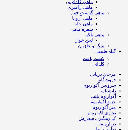
ماهی گلدفیش
ماهی رامیزی
ماهی گوشت خوار
ماهی آروانا
ماهی چانا
سفره ماهی
ماهی پلکو
لجن خوار
میگو و حلزون
گیاه طبیعی
کشت بافت
گلدانی
مرجان دریایی
فروشگاه
سرویس آکواریوم
دانشنامه
آکواریوم پلنت
خرید آکواریوم
میز آکواریوم
بخاری آکواریوم
کد رهگیری سفارش
درباره ما
تماس با ما