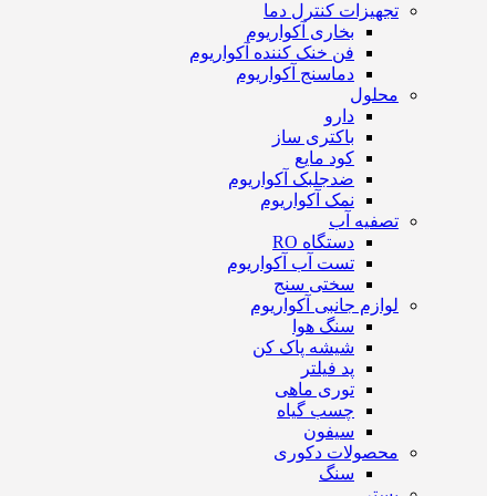
تجهیزات کنترل دما
بخاری آکواریوم
فن خنک کننده آکواریوم
دماسنج آکواریوم
محلول
دارو
باکتری ساز
کود مایع
ضدجلبک آکواریوم
نمک آکواریوم
تصفیه آب
دستگاه RO
تست آب آکواریوم
سختی سنج
لوازم جانبی آکواریوم
سنگ هوا
شیشه پاک کن
پد فیلتر
توری ماهی
چسب گیاه
سیفون
محصولات دکوری
سنگ
بستر