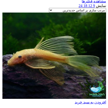
مشاهده فیلترها
نمایش
9
12
18
24
افزودن به سبد خرید