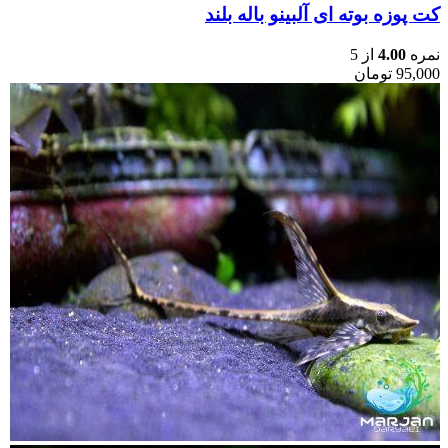
کت پوزه بوته ای آلبینو باله بلند
نمره
4.00
از 5
95,000
تومان