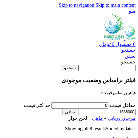
Skip to navigation
Skip to main content
منو
0
محصول
0
تومان
جستجو
بستن
جستجو
جستجو
فیلتر براساس وضعیت موجودی
فیلتر براساس قیمت:
حداقل قیمت
حداكثر قيمت
صافی
مرجان دریایی
»
ماهی
»
لجن خوار
Showing all 8 results
Sorted by latest