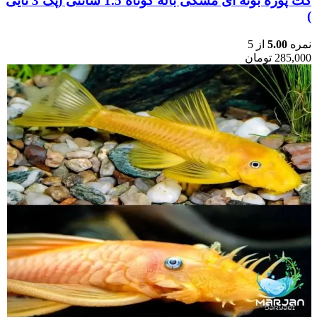
کت پوزه بوته ای مشکی باله کوتاه 1.5 سانتی (پک 3 تایی
)
نمره
5.00
از 5
285,000
تومان