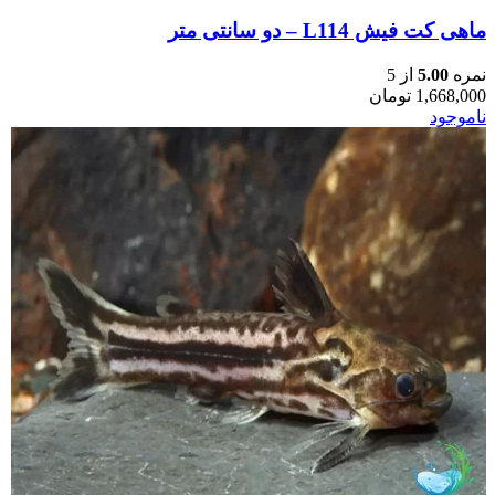
ماهی کت فیش L114 – دو سانتی متر
نمره
5.00
از 5
1,668,000
تومان
ناموجود