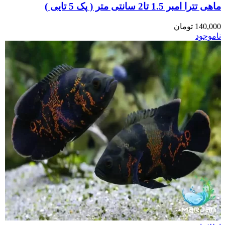
ماهی تترا امبر 1.5 تا2 سانتی متر ( پک 5 تایی )
140,000
تومان
ناموجود