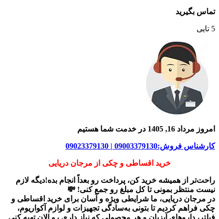
تماس بگیرید
5 تایی
امروز مرداد 16, 1405 در خدمت شما هستیم
کارشناس فروش:09003379130 | 09023379130
خرید اقساطی و چکی از مرجان دریایی
راحت‌تر از همیشه خرید کن، پرداخت رو بعداً انجام بده!دیگه لازم
نیست منتظر بمونی تا کل مبلغ رو جمع کنی! 💸
در
مرجان دریایی
، ما شرایطی ویژه و آسان برای
خرید اقساطی و
چکی
فراهم کردیم تا بتونی به‌سادگی تجهیزات و لوازم آکواریوم،
فیلتر، داروهای آبزیان و هر محصولی که نیاز داری رو
الان تهیه کنی