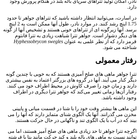
نادر، امکان تولید تتراهای سرپای باله بلند در هنگام پرورش وجود
دارد.
در اسارت، می‌توانید انتظار داشته باشید که تتراهای جواهر تا حدود
1.75 اینچ رشد کنند. در موارد نادر، طول آنها ممکن است به 2 اینچ
برسد. آنها زیرگونه ای از تتراهای خونی هستند و تشخیص آنها از گونه
های دیگر دشوار است. جواهر تترا شباهت زیادی به
تترا فانتوم
قرمز
دارد که از نظر علمی به عنوان
Hyphessobrycon swegles
شناخته می شود.
رفتار معمولی
تترا جواهر ماهی های صلح آمیزی هستند که به خوبی با چندین گونه
دیگر کنار می آیند. آنها در گروه های بزرگتر اعتماد به نفس بیشتری
دارند و زمان خود را صرف کاوش در محیط اطراف خود می کنند.
رفتار آن‌ها زمانی تغییر می‌کند که جواهر تترا دیگری در اطراف
وجود داشته باشد.
این ماهی ها بیشتر وقت خود را با شنا در قسمت میانی و پایینی
مخزن می گذرانند. آنها یک الگوی شنای متمایز دارند که آنها را می
بیند که در آب با یک الگوی تند و ناگهانی در حال حرکت هستند.
اگرچه تترا جواهر تا حد زیادی ماهی های صلح آمیز هستند، اما می
توانند نسبت به ماهی های باله بلند و کند حرکت مانند بتا
یا
فرشته