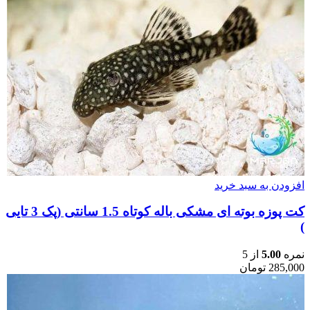
افزودن به سبد خرید
کت پوزه بوته ای مشکی باله کوتاه 1.5 سانتی (پک 3 تایی
)
نمره
5.00
از 5
285,000
تومان