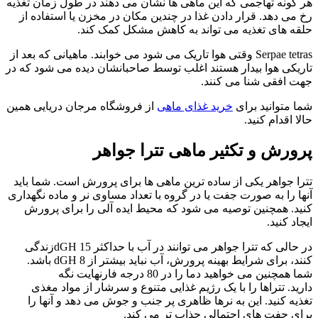
هر گونه تهاجمی که این ماهی ها نشان می دهند در طول زمان تغذیه
رخ می دهد. قرار دادن غذا در چندین مکان در مخزن یا استفاده از
حلقه های تغذیه می تواند به کاهش مشکل کمک کند.
Serpae tetras وقتی هوا تاریک می شود می خوابند. ماهیانی که بعد از
تاریکی هوا بیدار هستند اغلب توسط صاحبانشان دیده می شود که در
جهت افقی شنا می کنند.
شما متوانید برای
خرید غذای ماهی
از فروشگاه مرجان دریایی همین
حالا اقدام کنید.
پرورش و تکثیر ماهی تترا جواهر
تترا جواهر یکی از ساده ترین ماهی ها برای پرورش است. شما باید
آنها را به صورت جفت یا در گروه با تعداد مساوی نر و ماده نگهداری
کنید. همچنین توصیه می شود که محیط ایده آلی را برای پرورش
ایجاد کنید.
در حالی که تترا جواهر می توانند در آب با حداکثر dGH 15زندگی
کنند، برای شرایط بهینه پرورش، آب نباید بیشتر از 8 dGH باشد.
شما همچنین می خواهید دما را در 80 درجه فارنهایت نگه
دارید. تتراها را با یک رژیم غذایی متنوع و سرشار از مواد مغذی
تغذیه کنید. این به نرها ظاهری پر جنب و جوش می دهد و آنها را
برای جفت های احتمالی جذاب تر می کند.