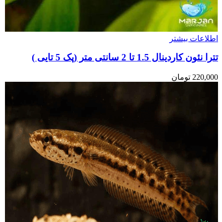
اطلاعات بیشتر
تترا نئون کاردینال 1.5 تا 2 سانتی متر (پک 5 تایی )
220,000
تومان