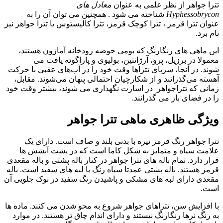
تترا جواهر از نظر علمی به عنوان
معادل های
Hyphessobrycon
شناخته می شود . همچنین می توان آن را به
عنوان
تترا قرمز
، تترا کوچک قرمز، تترا کالیستوس یا تترا جواهر نیز
نام برد.
این ماهی های رنگارنگ که بومی حوضه رودخانه آمازون هستند،
معمولا در برزیل، پرو، آرژانتین، بولیوی و پاراگوئه یافت می
شوند. در آنجا، سرپای تتراها وقت خود را در آب‌های عقبی با حرکت
آهسته می‌گذرانند و از شکارچیان احتمالی پنهان می‌شوند. مقابل،
زمانی که تتراجواهر در اسارت نگهداری می شوند، بیشتر وقت خود
را در فضای باز می گذرانند.
ویژگی ظاهری ماهی تترا جواهر
تترا جواهر رنگ قرمز تیره با بدنی بلند و صاف است. دارای یک
علامت سیاه و متمایز به شکل کاما است که در پشت آبشش ها
قرار دارد. تمام باله های تترا جواهر در کنار باله پشتی و باله مقعدی
قرمز هستند. باله پشتی عمدتا سیاه رنگ با لبه های سفید است. باله
مقعدی دارای لبه های مشکی و پاشیدن رنگ سفید در نوک جلویی آن
است.
با افزایش سن، تتراهای جواهر شروع به محو شدن می کنند. ماده ها
به رنگ نرها رنگارنگ نیستند و دارای اندام چاق تر هستند. در موارد