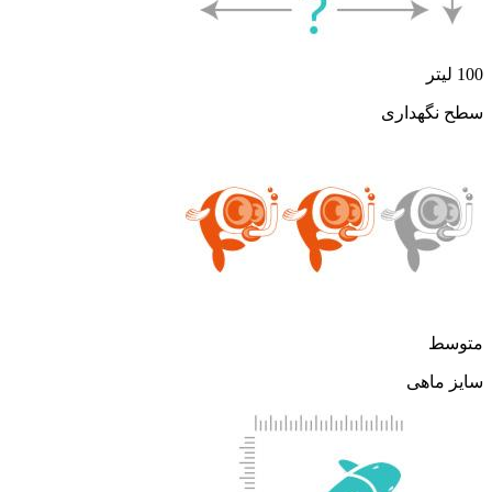
100 لیتر
سطح نگهداری
متوسط
سایز ماهی