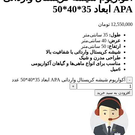
APA ابعاد 35*40*50
12,550,000
تومان
طول:
35 سانتی‌متر
عرض:
40 سانتی‌متر
ارتفاع:
50 سانتی‌متر
شیشه کریستال وارداتی با شفافیت بالا
طراحی مدرن و شیک
مناسب برای انواع ماهی‌ها و گیاهان آکواریومی
6میل
آکواریوم شیشه کریستال وارداتی APA ابعاد 35*40*50 عدد
افزودن به سبد خرید