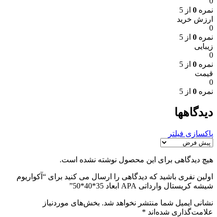
0
نمره
0
از 5
ارزش خرید
0
نمره
0
از 5
زیبایی
0
نمره
0
از 5
قیمت
0
نمره
0
از 5
دیدگاهها
پاکسازی فیلتر
هیچ دیدگاهی برای این محصول نوشته نشده است.
اولین نفری باشید که دیدگاهی را ارسال می کنید برای “آکواریوم
شیشه کریستال وارداتی APA ابعاد 35*40*50”
نشانی ایمیل شما منتشر نخواهد شد.
بخش‌های موردنیاز
علامت‌گذاری شده‌اند
*