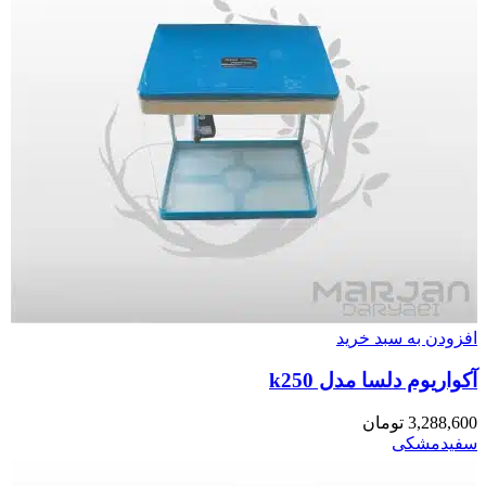
افزودن به سبد خرید
آکواریوم دلسا مدل k250
3,288,600
تومان
سفید
مشکی