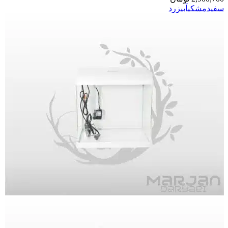
سفید
مشکی
آبی
زرد