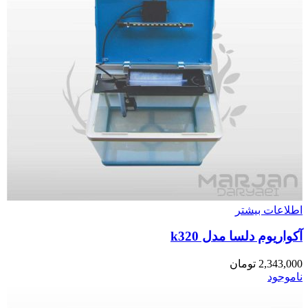
اطلاعات بیشتر
آکواریوم دلسا مدل k320
2,343,000
تومان
ناموجود