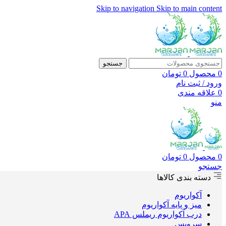
Skip to navigation
Skip to main content
جستجو
0
محصول
0
تومان
ورود / ثبت نام
0
علاقه مندی
منو
0
محصول
0
تومان
جستجو
دسته بندی کالاها
آکواریوم
میز و پایه آکواریوم
درب آکواریوم ریملس APA
سرویس