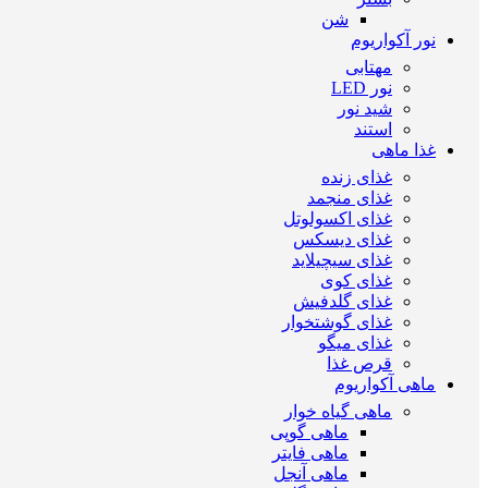
شن
نور آکواریوم
مهتابی
نور LED
شید نور
استند
غذا ماهی
غذای زنده
غذای منجمد
غذای اکسولوتل
غذای دیسکس
غذای سیچیلاید
غذای کوی
غذای گلدفیش
غذای گوشتخوار
غذای میگو
قرص غذا
ماهی آکواریوم
ماهی گیاه خوار
ماهی گوپی
ماهی فایتر
ماهی آنجل