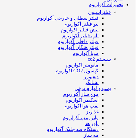
تجهیزات آکواریوم
فیلتراسیون
فیلتر سطلی و خارجی آکواریوم
بیو فیلتر آکواریوم
پیش فیلتر آکواریوم
تاپ فیلتر آکواریوم
فیلتر داخلی آکواریوم
فیلتر هنگان آکواریوم
مدیا آکواریوم
سیستم co2
مانومتر آکواریوم
کپسول CO2 آکواریوم
دیفیوزر
نشانگر
پمپ و لوازم برقی
موج ساز آکواریوم
اسکیمر آکواریوم
پمپ هوا آکواریوم
غذاریز
واتر پمپ آکواریوم
پاور هد
دستگاه ضد جلبک آکواریوم
مه ساز