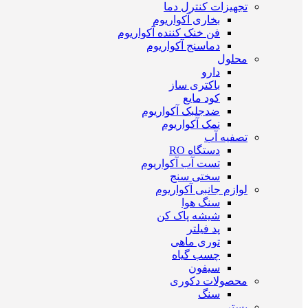
تجهیزات کنترل دما
بخاری آکواریوم
فن خنک کننده آکواریوم
دماسنج آکواریوم
محلول
دارو
باکتری ساز
کود مایع
ضدجلبک آکواریوم
نمک آکواریوم
تصفیه آب
دستگاه RO
تست آب آکواریوم
سختی سنج
لوازم جانبی آکواریوم
سنگ هوا
شیشه پاک کن
پد فیلتر
توری ماهی
چسب گیاه
سیفون
محصولات دکوری
سنگ
بستر