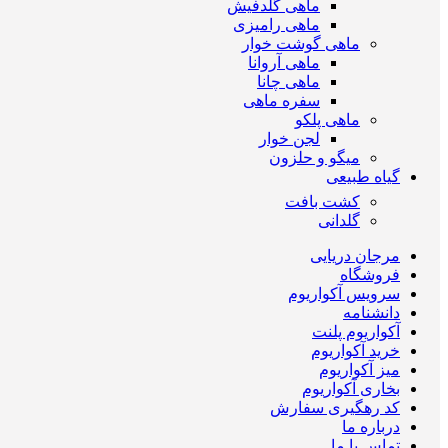
ماهی گلدفیش
ماهی رامیزی
ماهی گوشت خوار
ماهی آروانا
ماهی چانا
سفره ماهی
ماهی پلکو
لجن خوار
میگو و حلزون
گیاه طبیعی
کشت بافت
گلدانی
مرجان دریایی
فروشگاه
سرویس آکواریوم
دانشنامه
آکواریوم پلنت
خرید آکواریوم
میز آکواریوم
بخاری آکواریوم
کد رهگیری سفارش
درباره ما
تماس با ما