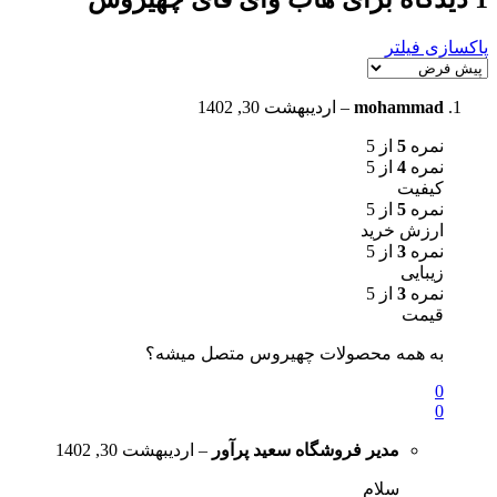
پاکسازی فیلتر
mohammad
–
اردیبهشت 30, 1402
نمره
5
از 5
نمره
4
از 5
کیفیت
نمره
5
از 5
ارزش خرید
نمره
3
از 5
زیبایی
نمره
3
از 5
قیمت
به همه محصولات چهیروس متصل میشه؟
0
0
مدیر فروشگاه
سعید پرآور
–
اردیبهشت 30, 1402
سلام