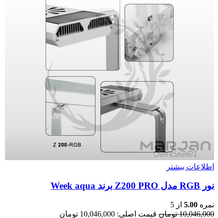
اطلاعات بیشتر
نور RGB مدل Z200 PRO برند Week aqua
نمره
5.00
از 5
10,046,000
تومان
قیمت اصلی: 10,046,000 تومان