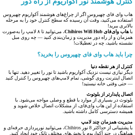
کنترل هوشمند نور آکواریوم از راه دور
هاب وای فای چهیروس اگر از چراغ‌های هوشمند آکواریوم چهیروس
استفاده می‌کنید، وقت آن رسیده که سطح کنترل خود را به مرحله
بالاتری ببرید!
با
هاب وای‌فای Chihiros Wifi Hub
، می‌توانید تا ۸ لامپ را به‌صورت
همزمان و از راه دور مدیریت و زمان‌بندی کنید — چه روی مبل
نشسته باشید، چه در تعطیلات!
چرا باید هاب وای فای چهیروس را بخرید؟
کنترل از هر نقطه دنیا
دیگر نیازی نیست نزدیک آکواریوم باشید تا نور را تغییر دهید. تنها با
اتصال اینترنت روی گوشی، تمام لامپ‌های چهیروس را کنترل کنید
— حتی وقتی خانه نیستید!
اتصال پایدارتر از بلوتوث
بلوتوث در بسیاری از موارد با قطع و وصلی مواجه می‌شود. با
استفاده از این هاب وای‌فای، از مشکلات اتصال خلاص شوید و
همیشه دسترسی کامل داشته باشید.
مدیریت همزمان چند لامپ
با پشتیبانی از حداکثر 8 نور Chihiros، می‌توانید نورپردازی حرفه‌ای و
هماهنگ در چند آکواریوم یا بخش‌های مختلف تانک خود ایجاد کنید.