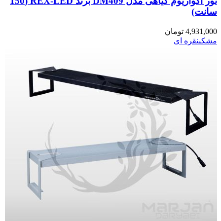
نور آکواریوم گیاهی مدل DM409 برند REX-LED (150
سانت)
4,931,000
تومان
مشکی
نقره ای