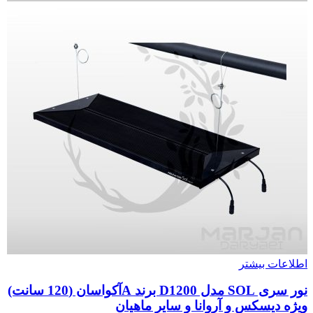
اطلاعات بیشتر
نور سری SOL مدل D1200 برند Aآکواسان (120 سانت)
ویژه دیسکس و آروانا و سایر ماهیان