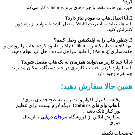
کرد؟
خیر، این هاب فقط با چراغ‌های برند Chihiros کار می‌کند.
2. آیا اتصال هاب به مودم نیاز دارد؟
بله، هاب باید به اینترنت Wi-Fi متصل باشد تا بتوانید از راه دور
کنترلش کنید.
3. چطور هاب را به اپلیکیشن وصل کنیم؟
تنها کافیست اپلیکیشن My Chihiros را دانلود کرده، هاب را روشن و
جفت‌سازی (Pairing) را طبق مراحل ساده داخل اپ انجام دهید.
4. آیا چند کاربر می‌توانند همزمان به یک هاب متصل شوند؟
بله، با وارد کردن حساب کاربری در چند دستگاه، امکان مدیریت
چندنفره وجود دارد.
همین حالا سفارش دهید!
وقتشه کنترل آکواریومت رو به سطح جدیدی ببری!
با
هاب وای‌فای Chihiros
، دیگه لازم نیست برای تنظیم
نور کنار تانک باشی.
سفارش آنلاین از فروشگاه
مرجان دریایی
با ارسال
فوری
توضیحات تکمیلی