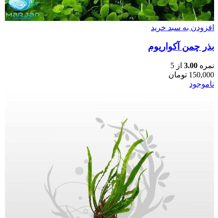
افزودن به سبد خرید
بذر چمن آکواریوم
نمره
3.00
از 5
150,000
تومان
ناموجود