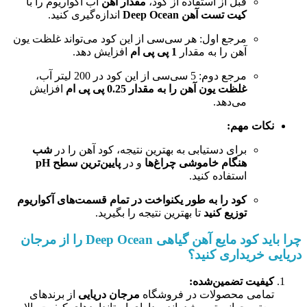
قبل از استفاده از کود،
مقدار آهن
آب آکواریوم را با
کیت تست آهن Deep Ocean
اندازه‌گیری کنید.
مرجع اول: هر سی‌سی از این کود می‌تواند غلظت یون
آهن را به مقدار
1 پی پی ام
افزایش دهد.
مرجع دوم: 5 سی‌سی از این کود در 200 لیتر آب،
غلظت یون آهن را به مقدار 0.25 پی پی ام
افزایش
می‌دهد.
نکات مهم:
برای دستیابی به بهترین نتیجه، کود آهن را در
شب
هنگام خاموشی چراغ‌ها
و در
پایین‌ترین سطح pH
استفاده کنید.
کود را به طور یکنواخت در تمام قسمت‌های آکواریوم
توزیع کنید
تا بهترین نتیجه را بگیرید.
چرا باید کود مایع آهن گیاهی Deep Ocean را از مرجان
دریایی خریداری کنید؟
کیفیت تضمین‌شده:
تمامی محصولات در فروشگاه
مرجان دریایی
از برندهای