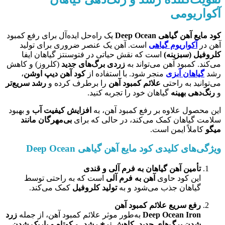
آکواریومی
کود مایع آهن گیاهی Deep Ocean
یک راه‌حل ایده‌آل برای رفع کمبود
آهن در
آکواریوم‌ گیاهی
است. آهن یک عنصر ضروری برای تولید
کلروفیل (سبزینه)
است که نقش حیاتی در فتوسنتز گیاهان ایفا
می‌کند. کمبود آهن می‌تواند به
زردی برگ‌های جدید
(کلروز) و کاهش
رشد
گیاهان آبزی
منجر شود. با استفاده از
کود آهن دیپ اوشن
،
می‌توانید به راحتی
علائم کمبود آهن
را برطرف کرده و
رشد سریع‌تر
و
رنگ‌دهی بهینه
گیاهان خود را تجربه کنید.
این محصول علاوه بر رفع کمبود آهن، به
افزایش کیفیت آب
و بهبود
سلامت گیاهان کمک می‌کند، در حالی که برای
بی‌مهرگان مانند
میگو
کاملاً ایمن است.
ویژگی‌های کلیدی کود مایع آهن گیاهی Deep Ocean
تأمین آهن گیاهان به فرم آلی و قندی
این کود حاوی
آهن به فرم آلی
است که به راحتی توسط
گیاهان جذب می‌شود و به
تولید کلروفیل
کمک می‌کند.
رفع سریع علائم کمبود آهن
Deep Ocean Iron
به‌طور موثر علائم کمبود آهن، از جمله
زرد
شدن برگ‌های جدید
،
کاهش نرخ رشد
، و
کوتاه و باریک شدن