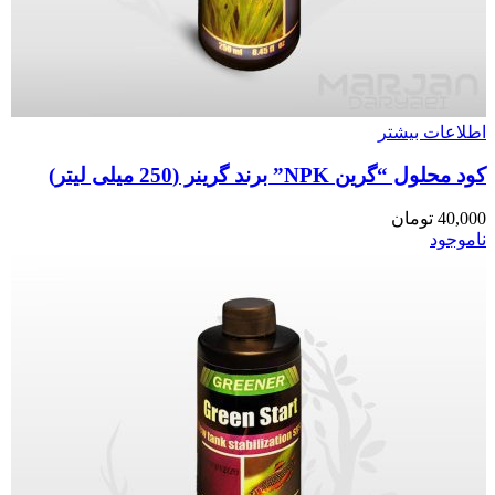
اطلاعات بیشتر
کود محلول “گرین NPK” برند گرینر (250 میلی لیتر)
40,000
تومان
ناموجود