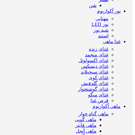
شن
نور آکواریوم
مهتابی
نور LED
شید نور
استند
غذا ماهی
غذای زنده
غذای منجمد
غذای اکسولوتل
غذای دیسکس
غذای سیچیلاید
غذای کوی
غذای گلدفیش
غذای گوشتخوار
غذای میگو
قرص غذا
ماهی آکواریوم
ماهی گیاه خوار
ماهی گوپی
ماهی فایتر
ماهی آنجل