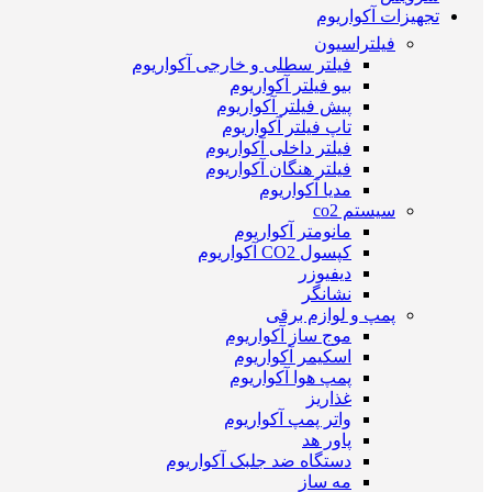
تجهیزات آکواریوم
فیلتراسیون
فیلتر سطلی و خارجی آکواریوم
بیو فیلتر آکواریوم
پیش فیلتر آکواریوم
تاپ فیلتر آکواریوم
فیلتر داخلی آکواریوم
فیلتر هنگان آکواریوم
مدیا آکواریوم
سیستم co2
مانومتر آکواریوم
کپسول CO2 آکواریوم
دیفیوزر
نشانگر
پمپ و لوازم برقی
موج ساز آکواریوم
اسکیمر آکواریوم
پمپ هوا آکواریوم
غذاریز
واتر پمپ آکواریوم
پاور هد
دستگاه ضد جلبک آکواریوم
مه ساز