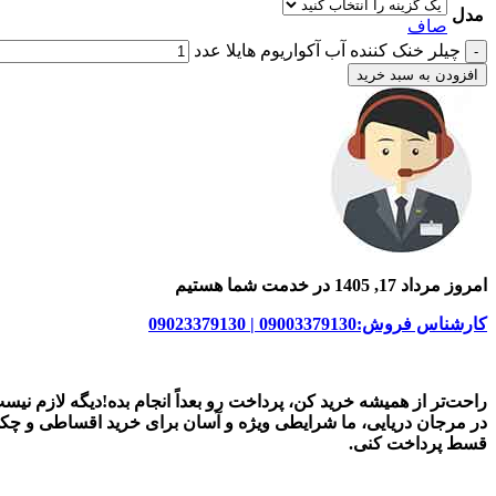
مدل
صاف
چیلر خنک کننده آب آکواریوم هایلا عدد
افزودن به سبد خرید
امروز مرداد 17, 1405 در خدمت شما هستیم
کارشناس فروش:09003379130 | 09023379130
راحت‌تر از همیشه خرید کن، پرداخت رو بعداً انجام بده!دیگه لازم نیس
در
مرجان دریایی
، ما شرایطی ویژه و آسان برای
خرید اقساطی و چک
قسط پرداخت کنی.