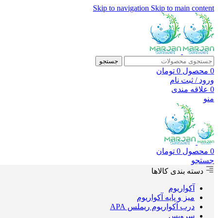
Skip to navigation
Skip to main content
جستجو
0
محصول
0
تومان
ورود / ثبت نام
0
علاقه مندی
منو
0
محصول
0
تومان
جستجو
دسته بندی کالاها
آکواریوم
میز و پایه آکواریوم
درب آکواریوم ریملس APA
سرویس