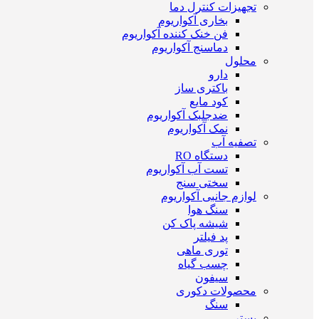
تجهیزات کنترل دما
بخاری آکواریوم
فن خنک کننده آکواریوم
دماسنج آکواریوم
محلول
دارو
باکتری ساز
کود مایع
ضدجلبک آکواریوم
نمک آکواریوم
تصفیه آب
دستگاه RO
تست آب آکواریوم
سختی سنج
لوازم جانبی آکواریوم
سنگ هوا
شیشه پاک کن
پد فیلتر
توری ماهی
چسب گیاه
سیفون
محصولات دکوری
سنگ
بستر