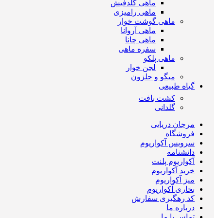
ماهی گلدفیش
ماهی رامیزی
ماهی گوشت خوار
ماهی آروانا
ماهی چانا
سفره ماهی
ماهی پلکو
لجن خوار
میگو و حلزون
گیاه طبیعی
کشت بافت
گلدانی
مرجان دریایی
فروشگاه
سرویس آکواریوم
دانشنامه
آکواریوم پلنت
خرید آکواریوم
میز آکواریوم
بخاری آکواریوم
کد رهگیری سفارش
درباره ما
تماس با ما