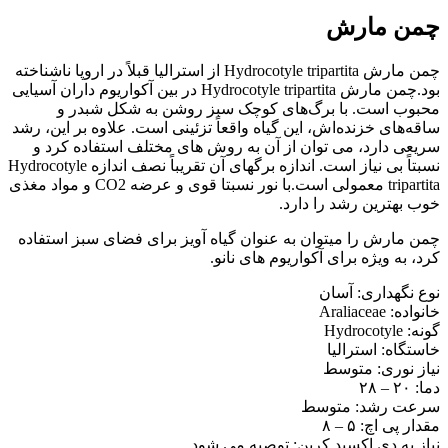
چمن مارش
چمن مارش Hydrocotyle tripartita از استرالیا قبلاً در اروپا ناشناخته
بود.چمن مارش Hydrocotyle tripartita در بین آکواریوم داران آسیایی
محبوب است. با برگ‌های کوچک سبز روشن به شکل شبدر و
ساقه‌های خزنده‌اش، این گیاه واقعاً تزئینی است. علاوه بر این، رشد
سریعی دارد، می توان از آن به روش های مختلف استفاده کرد و
نسبتاً بی نیاز است. اندازه برگهای آن تقریباً نصف اندازه Hydrocotyle
tripartita معمولی است.با نور نسبتا قوی و عرضه CO2 و مواد مغذی
خوب بهترین رشد را دارد.
چمن مارش را میتوان به عنوان گیاه آویز برای فضای سبز استفاده
کرد، به ویژه برای آکواریوم های نانو.
نوع نگهداری: آسان
خانواده: Araliaceae
گونه: Hydrocotyle
خاستگاه: استرالیا
نیاز نوری: متوسط
دما: ۲۰ – ۲۸
سرعت رشد: متوسط
مقدار پی اچ: ۵ – ۸
نیاز به دی اکسید کربن: توصیه می شود