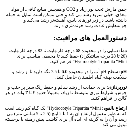
چمن مارش تحت نور زیاد و CO2 و همچنین منابع کافی. از مواد
مغذی، خیلی سریع رشد می کند و حتی ممکن است تمایل به حمله
داشته باشد. در زیر نورهای پایین، آهسته‌تر رشد می‌کند و
جوانه‌هایش عادت رشد خزنده‌تری دارند.
دستورالعمل های مراقبت:
دما:
دمایی را در محدوده 68 درجه فارنهایت تا 82 درجه فارنهایت
(20 تا 28 درجه سانتیگراد) حفظ کنید تا محیطی مناسب برای
Hydrocotyle Tripartita “Mini” فراهم کنید.
pH:
سطح pH آب را در محدوده 6.0 تا 7.5 نگه دارید تا از رشد و
سلامت بهینه گیاه اطمینان حاصل کنید.
نورپردازی:
برای حمایت از رشد سالم و حفظ رنگ سبز پر جنب و
جوش، شرایط نوری متوسط ​​تا زیاد، معمولاً حدود ۲ تا ۳ وات در هر
گالن را فراهم کنید.
ارتفاع بالقوه:
Hydrocotyle Tripartita “Mini” یک گیاه کم رشد است
که به طور معمول ارتفاع آن به 1 تا 2 اینچ (2.5 تا 5 سانتی متر) می
رسد و آن را به گزینه ای ایده آل برای کاشت پیش زمینه یا برجسته
تبدیل می کند.