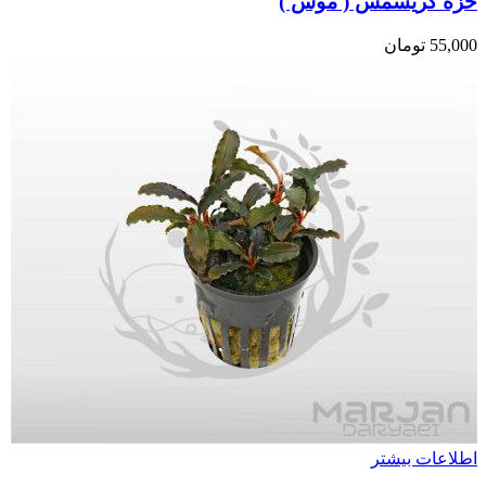
خزه کریسمس ( موس )
55,000
تومان
اطلاعات بیشتر