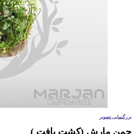
بزرگنمایی تصویر
چمن مارش (کشت بافت )