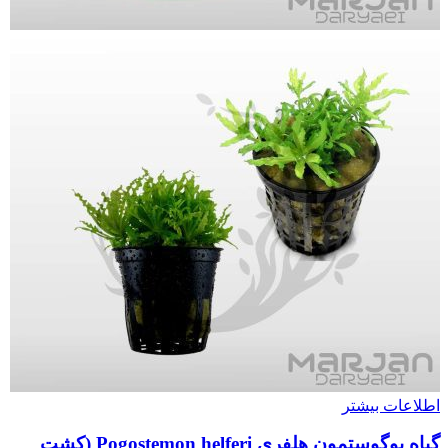
اطلاعات بیشتر
گیاه پوگوستمون هلفری Pogostemon helferi (کشت