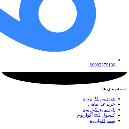
09903379130
دسته بندی ها
خرید نور آکواریوم
خرید غذا ماهی
کود مایع آکواریوم
کپسول co2 آکواریوم
بستر آکواریوم