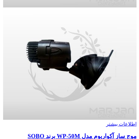
اطلاعات بیشتر
موج ساز آکواریوم مدل WP-50M برند SOBO