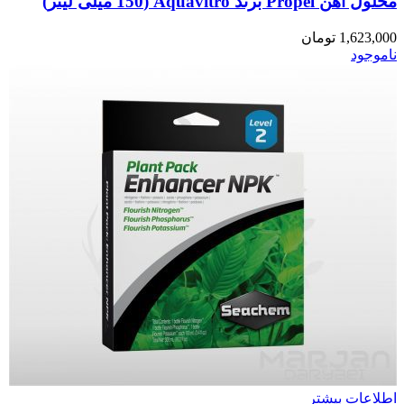
محلول آهن Propel برند Aquavitro (150 میلی لیتر)
1,623,000
تومان
ناموجود
اطلاعات بیشتر