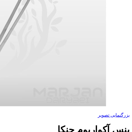
بزرگنمایی تصویر
پنس آکواریوم جنکا