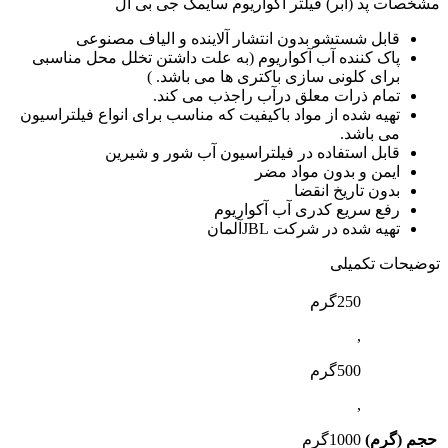
مشخصات پد (ابر) فیلتر آکواریوم سایمک جی بی ال
قابل شستشو بدون انتشار آلاینده و الیاف مصنوعی
پاک کننده آب آکواریوم (به علت داشتن تخلل محل مناسبی
برای کلونی سازی باکتری ها می باشد. )
تمام ذرات معلق درآب راجذب می کند.
تهیه شده از مواد باکیفیت که مناسب برای انواع فیلتراسیون
می باشد.
قابل استفاده در فیلتراسیون آب شور و شیرین
ایمن و بدون مواد مضر
بدون تاریخ انقضا
رفع سریع کدری آب آکواریوم
تهیه شده در شرکت JBLآلمان
توضیحات تکمیلی
250گرم
,
500گرم
,
حجم (گرم)
1000گرم