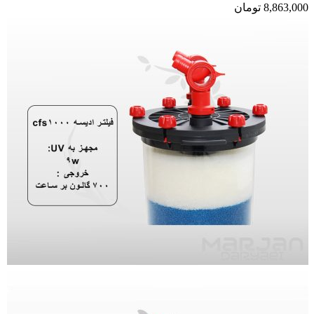
8,863,000
تومان