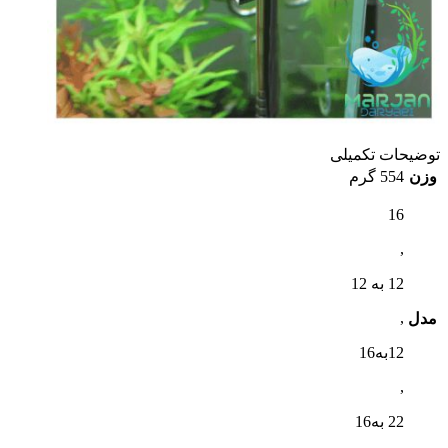
توضیحات تکمیلی
وزن
554 گرم
16
,
12 به 12
,
مدل
12به16
,
22 به16