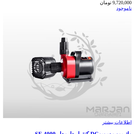
9,720,000
تومان
ناموجود
اطلاعات بیشتر
واترپمپ سوبوDC کنترل دارمدل SF-4000