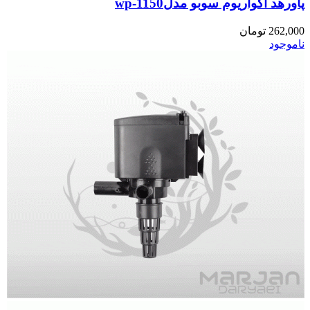
پاورهد آکواریوم سوبو مدلwp-1150
262,000
تومان
ناموجود