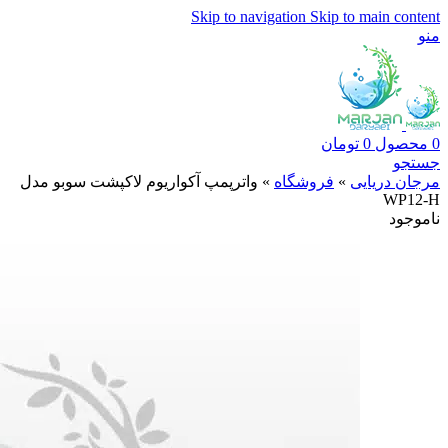
Skip to navigation
Skip to main content
منو
0
محصول
0
تومان
جستجو
مرجان دریایی
»
فروشگاه
»
واترپمپ آکواریوم لاکپشت سوبو مدل
WP12-H
ناموجود