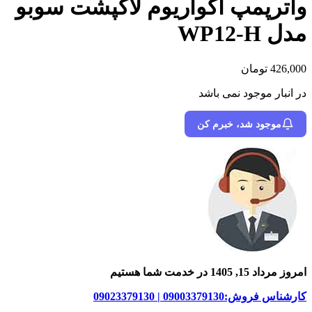
واترپمپ آکواریوم لاکپشت سوبو
مدل WP12-H
426,000
تومان
در انبار موجود نمی باشد
موجود شد، خبرم کن
امروز مرداد 15, 1405 در خدمت شما هستیم
کارشناس فروش:09003379130 | 09023379130