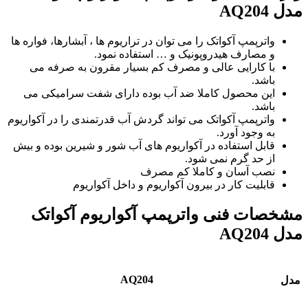
مدل AQ204
واترپمپ آکواتک را می توان در تراریوم ها ، آبشارها، فواره ها
و مصارف هیدروپونیک و … استفاده نمود.
با کارایی عالی و مصرف کم بسیار مقرون به صرفه می
باشد.
این محصول کاملا ضد آب بوده دارای شفت سرامیکی می
باشد.
واترپمپ آکواتک می تواند گردش آب قدرتمندی را در آکواریوم
به وجود آورد.
قابل استفاده در آکواریوم های آب شور و شیرین بوده و بیش
از حد گرم نمی شود.
نصب آسان و کاملا کم مصرف
قابلیت کار در بیرون آکواریوم و داخل آکواریوم
مشخصات فنی واترپمپ آکواریوم آکواتک
مدل AQ204
AQ204
مدل