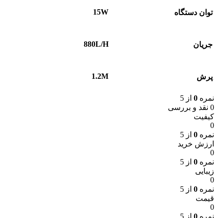
15W
توان دستگاه
880L/H
جریان
1.2M
پرش
نمره
0
از 5
0 نقد و بررسی
کیفیت
0
نمره
0
از 5
ارزش خرید
0
نمره
0
از 5
زیبایی
0
نمره
0
از 5
قیمت
0
نمره
0
از 5