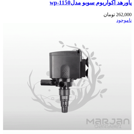
پاورهد آکواریوم سوبو مدلwp-1150
262,000
تومان
ناموجود