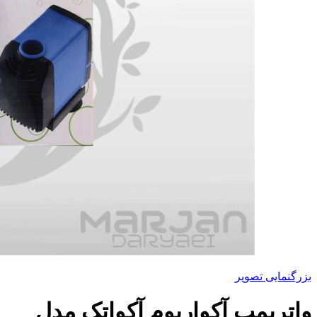
بزرگنمایی تصویر
واترپمپ آکواریوم آکواتک مدل