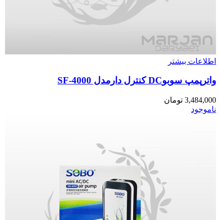
اطلاعات بیشتر
واترپمپ سوبوDC کنترل دارمدل SF-4000
3,484,000
تومان
ناموجود