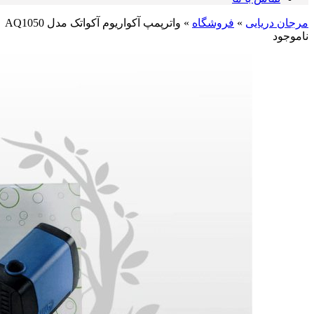
مرجان دریایی
»
فروشگاه
»
واترپمپ آکواریوم آکواتک مدل AQ1050
ناموجود