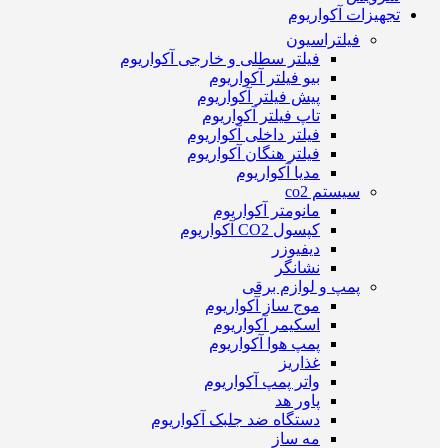
تجهیزات آکواریوم
فیلتراسیون
فیلتر سطلی و خارجی آکواریوم
بیو فیلتر آکواریوم
پیش فیلتر آکواریوم
تاپ فیلتر آکواریوم
فیلتر داخلی آکواریوم
فیلتر هنگان آکواریوم
مدیا آکواریوم
سیستم co2
مانومتر آکواریوم
کپسول CO2 آکواریوم
دیفیوزر
نشانگر
پمپ و لوازم برقی
موج ساز آکواریوم
اسکیمر آکواریوم
پمپ هوا آکواریوم
غذاریز
واتر پمپ آکواریوم
پاور هد
دستگاه ضد جلبک آکواریوم
مه ساز