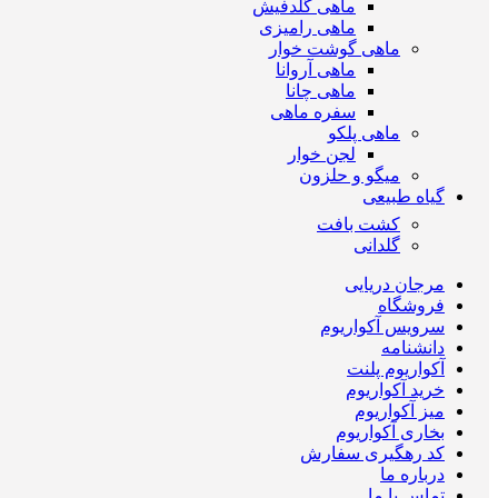
ماهی گلدفیش
ماهی رامیزی
ماهی گوشت خوار
ماهی آروانا
ماهی چانا
سفره ماهی
ماهی پلکو
لجن خوار
میگو و حلزون
گیاه طبیعی
کشت بافت
گلدانی
مرجان دریایی
فروشگاه
سرویس آکواریوم
دانشنامه
آکواریوم پلنت
خرید آکواریوم
میز آکواریوم
بخاری آکواریوم
کد رهگیری سفارش
درباره ما
تماس با ما