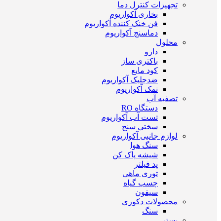
تجهیزات کنترل دما
بخاری آکواریوم
فن خنک کننده آکواریوم
دماسنج آکواریوم
محلول
دارو
باکتری ساز
کود مایع
ضدجلبک آکواریوم
نمک آکواریوم
تصفیه آب
دستگاه RO
تست آب آکواریوم
سختی سنج
لوازم جانبی آکواریوم
سنگ هوا
شیشه پاک کن
پد فیلتر
توری ماهی
چسب گیاه
سیفون
محصولات دکوری
سنگ
بستر