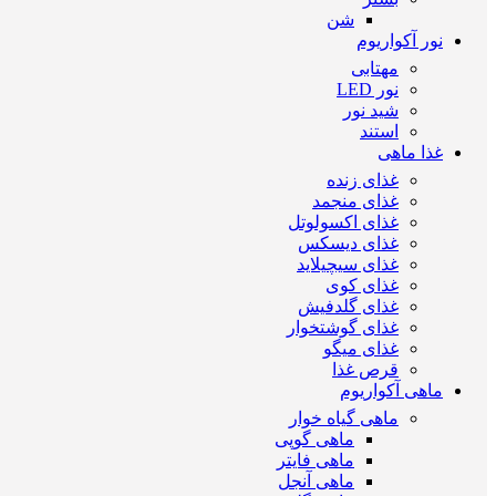
شن
نور آکواریوم
مهتابی
نور LED
شید نور
استند
غذا ماهی
غذای زنده
غذای منجمد
غذای اکسولوتل
غذای دیسکس
غذای سیچیلاید
غذای کوی
غذای گلدفیش
غذای گوشتخوار
غذای میگو
قرص غذا
ماهی آکواریوم
ماهی گیاه خوار
ماهی گوپی
ماهی فایتر
ماهی آنجل