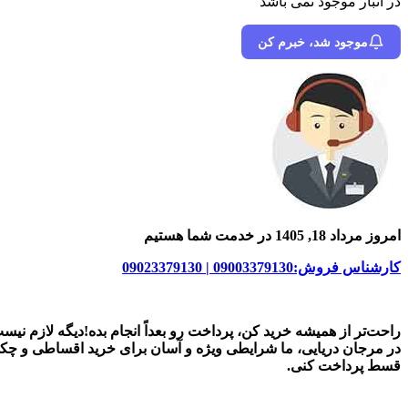
در انبار موجود نمی باشد
موجود شد، خبرم کن
امروز مرداد 18, 1405 در خدمت شما هستیم
کارشناس فروش:09003379130 | 09023379130
راحت‌تر از همیشه خرید کن، پرداخت رو بعداً انجام بده!دیگه لازم نیس
در
مرجان دریایی
، ما شرایطی ویژه و آسان برای
خرید اقساطی و چک
قسط پرداخت کنی.