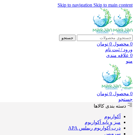
Skip to navigation
Skip to main content
جستجو
0
محصول
0
تومان
ورود / ثبت نام
0
علاقه مندی
منو
0
محصول
0
تومان
جستجو
دسته بندی کالاها
آکواریوم
میز و پایه آکواریوم
درب آکواریوم ریملس APA
سرویس