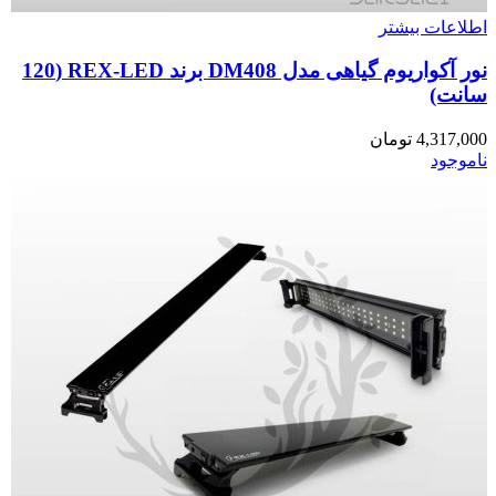
اطلاعات بیشتر
نور آکواریوم گیاهی مدل DM408 برند REX-LED (120
سانت)
4,317,000
تومان
ناموجود