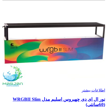
اطلاعات بیشتر
نور ال ای دی چهیروس اسلیم مدل WRGBII Slim
(60سانتی)