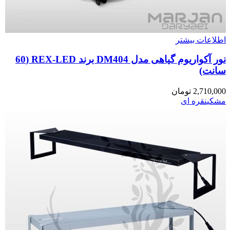
اطلاعات بیشتر
نور آکواریوم گیاهی مدل DM404 برند REX-LED (60
سانت)
2,710,000
تومان
مشکی
نقره ای