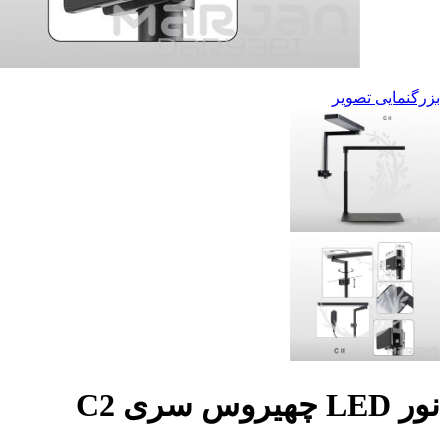
بزرگنمایی تصویر
نور LED چهیروس سری C2