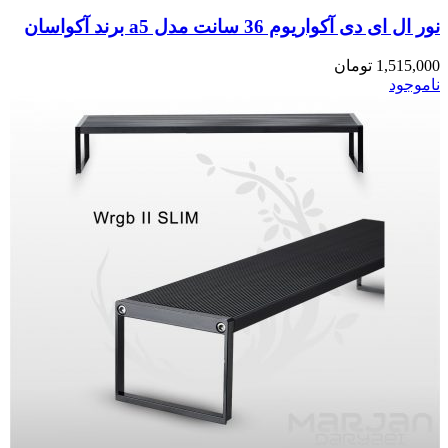
نور ال ای دی آکواریوم 36 سانت مدل a5 برند آکواسان
1,515,000
تومان
ناموجود