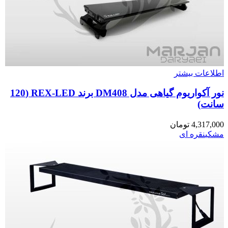
اطلاعات بیشتر
نور آکواریوم گیاهی مدل DM408 برند REX-LED (120
سانت)
4,317,000
تومان
مشکی
نقره ای