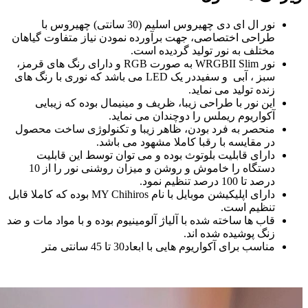
نور ال ای دی چهیروس اسلیم (30 سانتی) چهیروس با
طراحی اختصاصی، جهت برآورده نمودن نیاز متفاوت گیاهان
مختلف به نور تولید گردیده است.
نور WRGBII Slim به صورت RGB و دارای رنگ های قرمز،
سبز ، آبی و سفیددر یک LED می باشد که نوری با رنگ های
زنده تولید می نماید.
این نور با طراحی زیبا، ظریف و مینیمال بوده که زیبایی
آکواریوم ریملس را دوچندان می نماید.
منحصر به فرد بودن، ظاهر زیبا و تکنولوژی ساخت محصول
در مقایسه با رقبا کاملا مشهود می باشد.
دارای قابلیت بلوتوث بوده و می توان توسط این قابلیت
دستگاه را خاموش و روشن و میزان روشنی نور را از 10
درصد تا 100 درصد تنظیم نمود.
دارای اپلیکیشن موبایل با نام MY Chihiros بوده که کاملا قابل
تنظیم است.
قاب ها ساخته شده با آلیاژ آلومینیوم بوده و با مواد مات و ضد
زنگ پوشیده شده اند.
مناسب برای آکواریوم هایی با ابعاد30 تا 45 سانتی متر