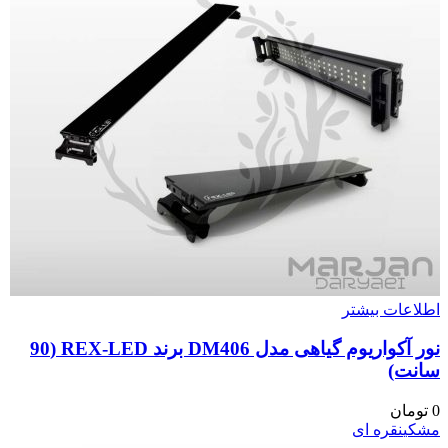
اطلاعات بیشتر
نور آکواریوم گیاهی مدل DM406 برند REX-LED (90
سانت)
0
تومان
مشکی
نقره ای