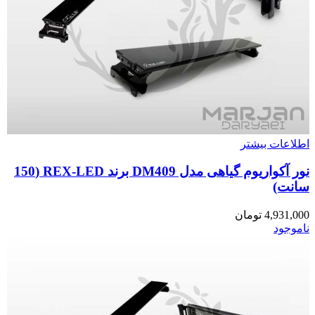
اطلاعات بیشتر
نور آکواریوم گیاهی مدل DM409 برند REX-LED (150
سانت)
4,931,000
تومان
ناموجود