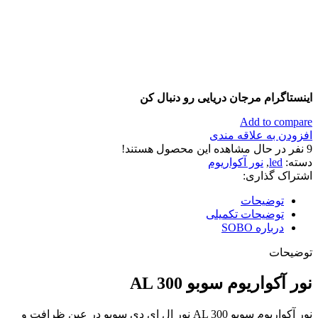
اینستاگرام مرجان دریایی رو دنبال کن
Add to compare
افزودن به علاقه مندی
9
نفر در حال مشاهده این محصول هستند!
دسته:
led
,
نور آکواریوم
اشتراک گذاری:
توضیحات
توضیحات تکمیلی
درباره SOBO
توضیحات
نور آکواریوم سوبو AL 300
نور آکواریوم سوبو AL 300 نور ال ای دی سوبو در عین ظرافت و