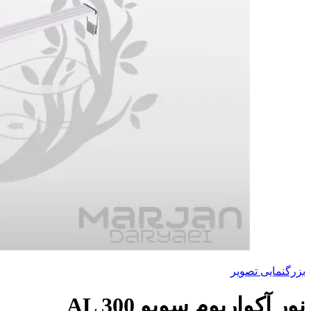
بزرگنمایی تصویر
نور آکواریوم سوبو AL 300