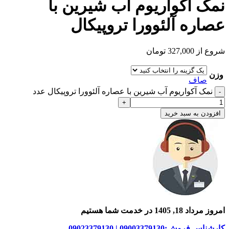
نمک آکواریوم آب شیرین با
عصاره آلئوورا تروپیکال
شروع از
327,000
تومان
وزن
صاف
نمک آکواریوم آب شیرین با عصاره آلئوورا تروپیکال عدد
افزودن به سبد خرید
امروز مرداد 18, 1405 در خدمت شما هستیم
کارشناس فروش:09003379130 | 09023379130