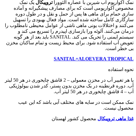
نمک آکواریوم آب شیرین با عصاره آلئوورا
تروپیکال
یک نمک
مخصوص آکواریومی است که برای مصارف پیشگیرانه و آماده
سازی حمام برای ماهی ها پس از حمل و نقل و در طول دوره
سازگاری کامل ساخته شده است. مواد فعال بهبودی را تسهیل
می‌کنند و اختلالات یونی ماهی ناشی از عوامل محیطی نامطلوب را
درمان می‌کنند. آلوئه ورا بازسازی اپیدرم را تسریع می کند و
سیستم ایمنی را تحریک می کند. SANITAL باید بعد از هر گونه
تعویض آب استفاده شود. برای محیط زیست و تمام ساکنان مخزن
بی خطر است.
SANITAL+ALOEVERA TROPICAL
نحوه استفاده
با هر تغییر آب در مخزن معمولی – 2 قاشق چایخوری در هر 50 لیتر
آب. دوره قرنطینه در یک مخزن بدون بستر، کدر شدن بیولوژیکی
آب – 4 قاشق چایخوری در هر 50 لیتر آب.
نمک ممکن است در سایه های مختلف آبی باشد که این عیب
محصول نیست.
غذا ماهی تروپیکال
محصول کشور لهستان