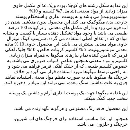
این غذا به شکل رشته های کوچک بوده و یک غذای مکمل حاوی
میزان زیادی از مواد معدنی (شامل 7% کلسیم و 10%
مونتموریونیت) می باشد و به پوست اندازی و استحکام پوسته
خارجی بدن میگوکمک می کند. این محصول بدون متلاشی شدن در
آب فرو می رود و دارای مکمل های معدنی از ترکیبات 100 درصد
طبیعی می باشد.با وجود مواد تشکیل دهنده بسیار با کیفیت و مشابه
موادی که در غذای اصلی استفاده می گردد، شریمپ کینگ مینرال
حاوی مواد معدنی بیشتری می باشد. این محصول حاوی 10 % ماده
معدنی مونتموریونیت، 5 % کلسیم کربنات خالص، 10% جلبک آهکی
قرمز که تامین کننده تمام نیازهای میگوها به همراه میزان زیادی
کلسیم و مواد معدنی همچنین عناصر کمیاب ضروری می باشد. به
خصوص کلسیم طبیعی که از جلبک آهکی قرمز فراهم می شود و
به راحتی توسط میگوها مورد استفاده قرار می گیرد.بر خلاف
خرچنگ ها، میگوها باید به صورت منظم مواد معدنی استفاده نمایند
چون به علت نداشتن سنگ معده، نمی توانند این مواد را ذخیره کنند.
این غذا به میگوها جهت یک پوست اندازی آرام و داشتن یک پوسته
سخت جدید کمک میکند.
این محصول فاقد رنگ مصنوعی و هرگونه نگهدارنده می باشد.
همچنین این غذا مناسب استفاده برای خرچنگ های آب شیرین،
خرچنگ و حلزون می باشد.