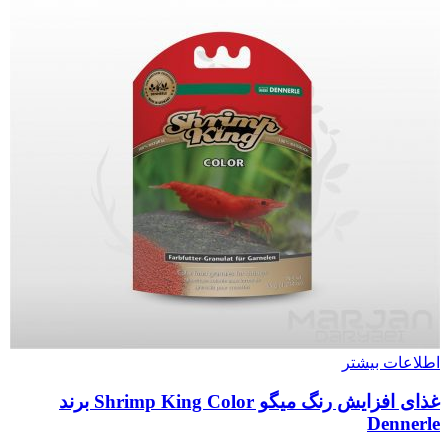
اطلاعات بیشتر
غذای افزایش رنگ میگو Shrimp King Color برند
Dennerle