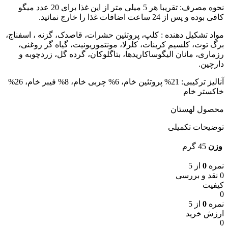
نحوه مصرف: تقریبا هر 5 میلی متر از این غذا برای 20 عدد میگو
کافی بوده و پس از 24 ساعت اضافات غذا را خارج نمائید.
مواد تشکیل دهنده : کلپ، پروتئین حشرات، قاصدک، گزنه ، اسفناج،
برگ توت، کلسیم کربنات، کلرلا، مونتموریونیت، گیاه گز روغنی،
رزماری، مانان الیگوساکاریدها، بتاگلوکان، گرده گل، زردچوبه و
دارچین.
آنالیز ترکیبی: 21% پروتئین خام، 6% چربی خام، 8% فیبر خام، 26%
خاکستر خام
محصول لهستان
توضیحات تکمیلی
وزن
45 گرم
نمره
0
از 5
0 نقد و بررسی
کیفیت
0
نمره
0
از 5
ارزش خرید
0