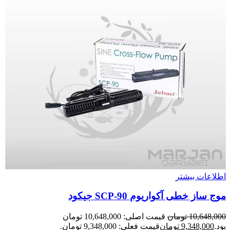
اطلاعات بیشتر
موج ساز خطی آکواریوم SCP-90 جیکود
10,648,000
تومان
قیمت اصلی: 10,648,000 تومان
بود.
9,348,000
تومان
قیمت فعلی: 9,348,000 تومان.