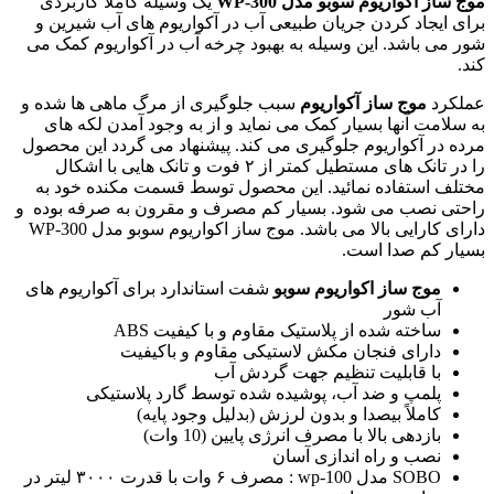
موج ساز اکواریوم سوبو مدل WP-300
یک وسیله کاملا کاربردی
برای ایجاد کردن جریان طبیعی آب در آکواریوم های آب شیرین و
شور می باشد. این وسیله به بهبود چرخه آب در آکواریوم کمک می
کند.
عملکرد
موج ساز آکواریوم
سبب جلوگیری از مرگ ماهی ها شده و
به سلامت آنها بسیار کمک می نماید و از به وجود آمدن لکه های
مرده در آکواریوم جلوگیری می کند. پیشنهاد می گردد این محصول
را در تانک های مستطیل کمتر از ۲ فوت و تانک هایی با اشکال
مختلف استفاده نمائید. این محصول توسط قسمت مکنده خود به
راحتی نصب می شود. بسیار کم مصرف و مقرون به صرفه بوده و
دارای کارایی بالا می باشد. موج ساز اکواریوم سوبو مدل WP-300
بسیار کم صدا است.
موج ساز اکواریوم سوبو
شفت استاندارد برای آکواریوم های
آب شور
ساخته شده از پلاستیک مقاوم و با کیفیت ABS
دارای فنجان مکش لاستیکی مقاوم و باکیفیت
با قابلیت تنظیم جهت گردش آب
پلمپ و ضد آب، پوشیده شده توسط گارد پلاستیکی
کاملاً بیصدا و بدون لرزش (بدلیل وجود پایه)
بازدهی بالا با مصرف انرژی پایین (10 وات)
نصب و راه اندازی آسان
SOBO مدل wp-100 : مصرف ۶ وات با قدرت ۳۰۰۰ لیتر در