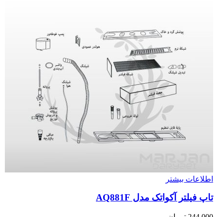
اطلاعات بیشتر
تاپ فیلتر آکواتک مدل AQ881F
244,000
تومان