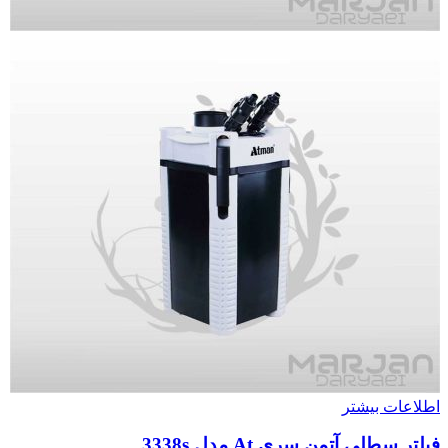
اطلاعات بیشتر
فیلتر سطلی آتمن سری At مدل 3338s