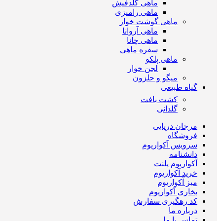
ماهی گلدفیش
ماهی رامیزی
ماهی گوشت خوار
ماهی آروانا
ماهی چانا
سفره ماهی
ماهی پلکو
لجن خوار
میگو و حلزون
گیاه طبیعی
کشت بافت
گلدانی
مرجان دریایی
فروشگاه
سرویس آکواریوم
دانشنامه
آکواریوم پلنت
خرید آکواریوم
میز آکواریوم
بخاری آکواریوم
کد رهگیری سفارش
درباره ما
تماس با ما