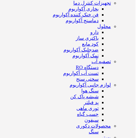
تجهیزات کنترل دما
بخاری آکواریوم
فن خنک کننده آکواریوم
دماسنج آکواریوم
محلول
دارو
باکتری ساز
کود مایع
ضدجلبک آکواریوم
نمک آکواریوم
تصفیه آب
دستگاه RO
تست آب آکواریوم
سختی سنج
لوازم جانبی آکواریوم
سنگ هوا
شیشه پاک کن
پد فیلتر
توری ماهی
چسب گیاه
سیفون
محصولات دکوری
سنگ
بستر