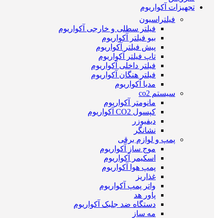
تجهیزات آکواریوم
فیلتراسیون
فیلتر سطلی و خارجی آکواریوم
بیو فیلتر آکواریوم
پیش فیلتر آکواریوم
تاپ فیلتر آکواریوم
فیلتر داخلی آکواریوم
فیلتر هنگان آکواریوم
مدیا آکواریوم
سیستم co2
مانومتر آکواریوم
کپسول CO2 آکواریوم
دیفیوزر
نشانگر
پمپ و لوازم برقی
موج ساز آکواریوم
اسکیمر آکواریوم
پمپ هوا آکواریوم
غذاریز
واتر پمپ آکواریوم
پاور هد
دستگاه ضد جلبک آکواریوم
مه ساز