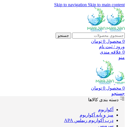
Skip to navigation
Skip to main content
جستجو
0
محصول
0
تومان
ورود / ثبت نام
0
علاقه مندی
منو
0
محصول
0
تومان
جستجو
دسته بندی کالاها
آکواریوم
میز و پایه آکواریوم
درب آکواریوم ریملس APA
سرویس