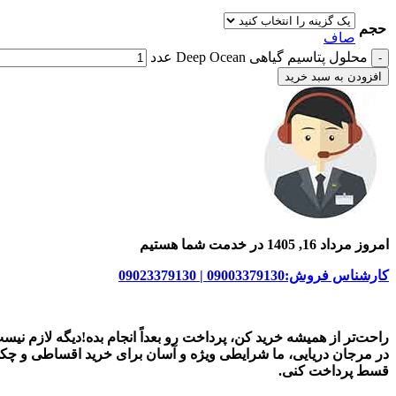
حجم
صاف
محلول پتاسیم گیاهی Deep Ocean عدد
افزودن به سبد خرید
امروز مرداد 16, 1405 در خدمت شما هستیم
کارشناس فروش:09003379130 | 09023379130
راحت‌تر از همیشه خرید کن، پرداخت رو بعداً انجام بده!دیگه لازم نیس
در
مرجان دریایی
، ما شرایطی ویژه و آسان برای
خرید اقساطی و چک
قسط پرداخت کنی.