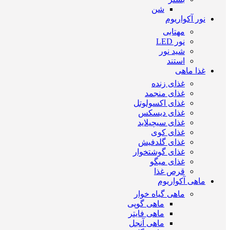
شن
نور آکواریوم
مهتابی
نور LED
شید نور
استند
غذا ماهی
غذای زنده
غذای منجمد
غذای اکسولوتل
غذای دیسکس
غذای سیچیلاید
غذای کوی
غذای گلدفیش
غذای گوشتخوار
غذای میگو
قرص غذا
ماهی آکواریوم
ماهی گیاه خوار
ماهی گوپی
ماهی فایتر
ماهی آنجل