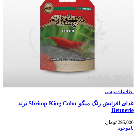
اطلاعات بیشتر
غذای افزایش رنگ میگو Shrimp King Color برند
Dennerle
295,000
تومان
ناموجود