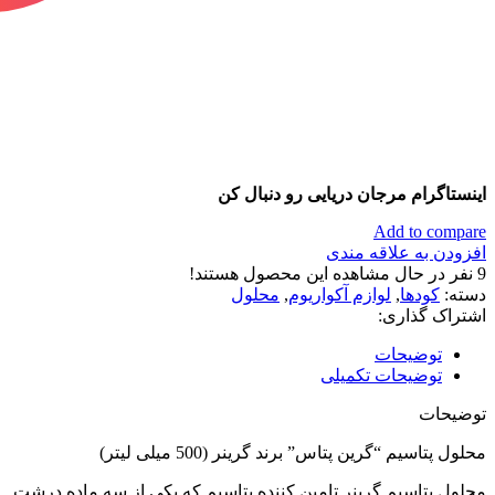
اینستاگرام مرجان دریایی رو دنبال کن
Add to compare
افزودن به علاقه مندی
9
نفر در حال مشاهده این محصول هستند!
دسته:
کودها
,
لوازم آکواریوم
,
محلول
اشتراک گذاری:
توضیحات
توضیحات تکمیلی
توضیحات
محلول پتاسیم “گرین پتاس” برند گرینر (500 میلی لیتر)
محلول پتاسیم گرینر تامین کننده پتاسیم که یکی از سه ماده درشت