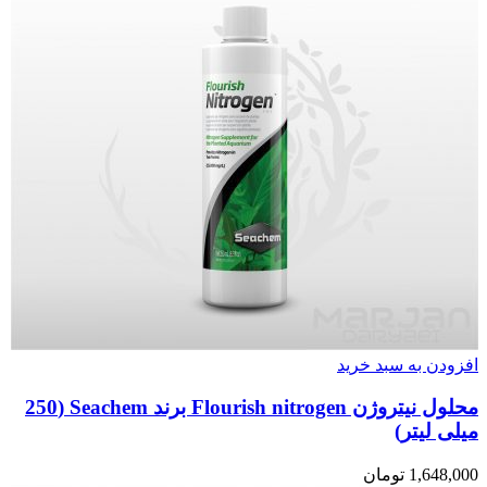
افزودن به سبد خرید
محلول نیتروژن Flourish nitrogen برند Seachem (250
میلی لیتر)
1,648,000
تومان