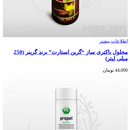
اطلاعات بیشتر
محلول باکتری ساز “گرین استارت” برند گرینر (250
میلی لیتر)
44,000
تومان