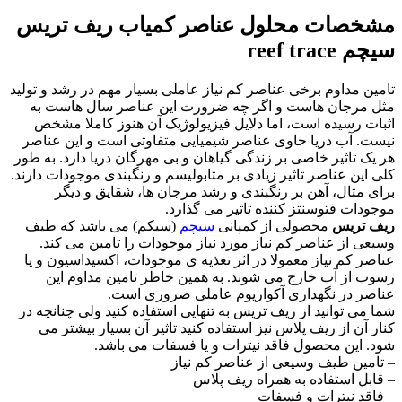
مشخصات محلول عناصر کمیاب ریف تریس
سیچم reef trace
تامین مداوم برخی عناصر کم نیاز عاملی بسیار مهم در رشد و تولید
مثل مرجان هاست و اگر چه ضرورت این عناصر سال هاست به
اثبات رسیده است، اما دلایل فیزیولوژیک آن هنوز کاملا مشخص
نیست. آب دریا حاوی عناصر شیمیایی متفاوتی است و این عناصر
هر یک تاثیر خاصی بر زندگی گیاهان و بی مهرگان دریا دارد. به طور
کلی این عناصر تاثیر زیادی بر متابولیسم و رنگبندی موجودات دارند.
برای مثال، آهن بر رنگبندی و رشد مرجان ها، شقایق و دیگر
موجودات فتوسنتز کننده تاثیر می گذارد.
ریف تریس
محصولی از کمپانی
سیچم
(سیکم) می باشد که طیف
وسیعی از عناصر کم نیاز مورد نیاز موجودات را تامین می کند.
عناصر کم نیاز معمولا در اثر تغذیه ی موجودات، اکسیداسیون و یا
رسوب از آب خارج می شوند. به همین خاطر تامین مداوم این
عناصر در نگهداری آکواریوم عاملی ضروری است.
شما می توانید از ریف تریس به تنهایی استفاده کنید ولی چنانچه در
کنار آن از ریف پلاس نیز استفاده کنید تاثیر آن بسیار بیشتر می
شود. این محصول فاقد نیترات و یا فسفات می باشد.
– تامین طیف وسیعی از عناصر کم نیاز
– قابل استفاده به همراه ریف پلاس
– فاقد نیترات و فسفات