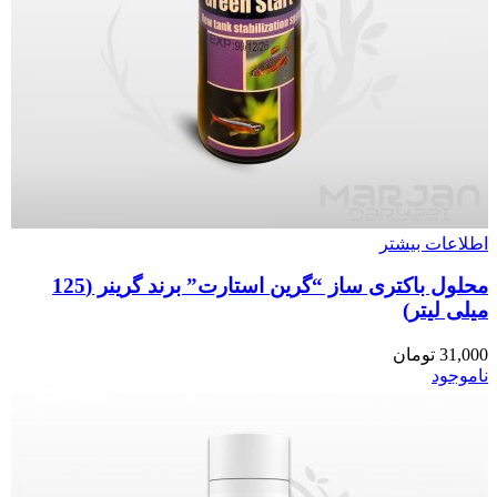
اطلاعات بیشتر
محلول باکتری ساز “گرین استارت” برند گرینر (125
میلی لیتر)
31,000
تومان
ناموجود