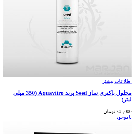
اطلاعات بیشتر
محلول باکتری ساز Seed برند Aquavitro (350 میلی
لیتر)
741,000
تومان
ناموجود