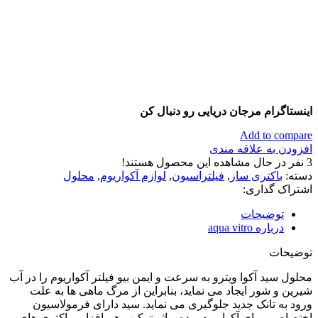
اینستاگرام مرجان دریایی رو دنبال کن
Add to compare
افزودن به علاقه مندی
3
نفر در حال مشاهده این محصول هستند!
دسته:
باکتری ساز
,
فیلتراسیون
,
لوازم آکواریوم
,
محلول
اشتراک گذاری:
توضیحات
درباره aqua vitro
توضیحات
محلول سید آکوا ویترو به سرعت و ایمن بیو فیلتر آکواریوم را در آب
شیرین و شور ایجاد می نماید، بنابراین از مرگ ماهی ها به علت
ورود به تانک جدید جلوگیری می نماید. سید دارای فرمولاسیون
اختصاصی برای آکواریوم بوده و اثر ترکیب هم افزایی باکتری های