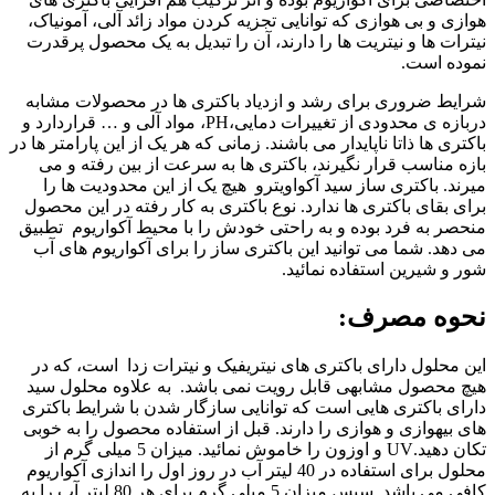
هوازی و بی هوازی که توانایی تجزیه کردن مواد زائد آلی، آمونیاک،
نیترات ها و نیتریت ها را دارند، آن را تبدیل به یک محصول پرقدرت
نموده است.
شرایط ضروری برای رشد و ازدیاد باکتری ها در محصولات مشابه
دربازه ی محدودی از تغییرات دمایی،PH، مواد آلی و … قراردارد و
باکتری ها ذاتا ناپایدار می باشند. زمانی که هر یک از این پارامتر ها در
بازه مناسب قرار نگیرند، باکتری ها به سرعت از بین رفته و می
میرند. باکتری ساز سید آکواویترو هیچ یک از این محدودیت ها را
برای بقای باکتری ها ندارد. نوع باکتری به کار رفته در این محصول
منحصر به فرد بوده و به راحتی خودش را با محیط آکواریوم تطبیق
می دهد. شما می توانید این باکتری ساز را برای آکواریوم های آب
شور و شیرین استفاده نمائید.
نحوه مصرف:
این محلول دارای باکتری های نیتریفیک و نیترات زدا است، که در
هیچ محصول مشابهی قابل رویت نمی باشد. به علاوه محلول سید
دارای باکتری هایی است که توانایی سازگار شدن با شرایط باکتری
های بیهوازی و هوازی را دارند. قبل از استفاده محصول را به خوبی
تکان دهید.UV و اوزون را خاموش نمائید. میزان 5 میلی گرم از
محلول برای استفاده در 40 لیتر آب در روز اول را اندازی آکواریوم
کافی می باشد. سپس میزان 5 میلی گرم برای هر 80 لیتر آب را به