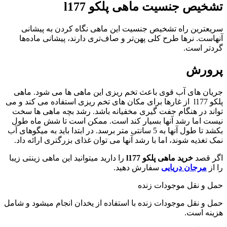
تشخیص جنسیت ماهی پلکو l177
سریعترین راه تشخیص جنسیت این ماهی نگاه کردن به پیشانی
آنهاست. نرها طرح کلی پهن‌تر و صاف‌تری دارند، پیشانی ماده‌ها
گردتر است.
پرورش
جریان های آب قوی باعث تخم ریزی این ماهی ها می شود. ماهی
پلکو l177 از غارها برای مکان های تخم ریزی استفاده می کند و می
تواند در هنگام جفت گیری مخفیانه باشد. رشد بچه ماهی ها سخت
نیست اما رشد آنها بسیار کند است. ممکن است تا شش ماه طول
بکشد تا طول آنها به 5 سانتی متر برسد. در ابتدا باید به میگوهای آب
نمک تغذیه شوند، اما با رشد آنها می توان غذای بزرگتری ارائه داد.
اگر قصد
خرید ماهی پلکو l177
را دارید میتوانید این ماهی زینتی زیبا
را از
مرجان دریایی
سفارش دهید.
حمل و نقل موجودات زنده
حمل و نقل موجودات زنده با استفاده از یخدان انجام میشود و شامل
هزینه است.