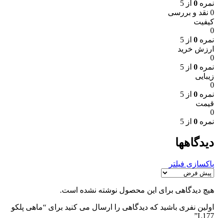
نمره
0
از 5
0 نقد و بررسی
کیفیت
0
نمره
0
از 5
ارزش خرید
0
نمره
0
از 5
زیبایی
0
نمره
0
از 5
قیمت
0
نمره
0
از 5
دیدگاهها
پاکسازی فیلتر
هیچ دیدگاهی برای این محصول نوشته نشده است.
اولین نفری باشید که دیدگاهی را ارسال می کنید برای “ماهی پلکو
L177”