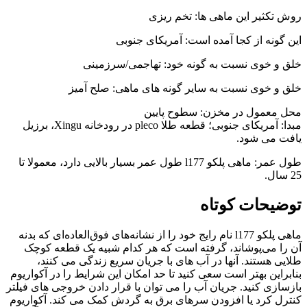
روش تکثیر این ماهی ها: تخم ریزی
این گونه از کجا آمده است: آمریکای جنوبی
خلق و خوی نسبت به گونه خود: تهاجمی/سرزمینی
خلق و خوی نسبت به سایر گونه های ماهی: صلح آمیز
محل معمول در مخزن: سطوح پایین
مبدا: آمریکای جنوبی؛ قطعه طلا pleco در رودخانه Xingu، برزیل
یافت می شود.
طول عمر: ماهی پلکو l177 طول عمر بسیار بالایی دارد، معمولا تا
25 سال.
توضیحات کوتاه
ماهی پلکو l177 نام رایج خود را از نشانه‌های فوق‌العاده‌ای که بدنه
آن را می‌پوشاند، گرفته است که هر کدام شبیه یک قطعه کوچک
طلایی هستند. آنها در آب های با جریان سریع زندگی می کنند،
بنابراین بهتر است سعی کنید تا حد امکان این شرایط را در آکواریوم
بازسازی کنید. جریان آب را می توان با قرار دادن خروجی های فیلتر
کنترل کرد یا افزودن سرهای برق به گردش کمک می کند. آکواریوم