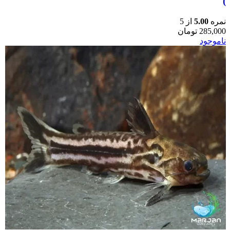
)
نمره
5.00
از 5
285,000
تومان
ناموجود