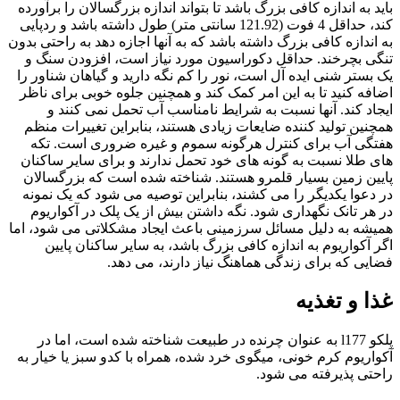
باید به اندازه کافی بزرگ باشد تا بتواند اندازه بزرگسالان را برآورده
کند، حداقل 4 فوت (121.92 سانتی متر) طول داشته باشد و ردپایی
به اندازه کافی بزرگ داشته باشد که به آنها اجازه دهد به راحتی بدون
تنگی بچرخند. حداقل دکوراسیون مورد نیاز است، افزودن سنگ و
یک بستر شنی ایده آل است، نور را کم نگه دارید و گیاهان شناور را
اضافه کنید تا به این امر کمک کند و همچنین جلوه خوبی برای ناظر
ایجاد کند. آنها نسبت به شرایط نامناسب آب تحمل نمی کنند و
همچنین تولید کننده ضایعات زیادی هستند، بنابراین تغییرات منظم
هفتگی آب برای کنترل هرگونه سموم و غیره ضروری است. تکه
های طلا نسبت به گونه های خود تحمل ندارند و برای سایر ساکنان
پایین زمین بسیار قلمرو هستند. شناخته شده است که بزرگسالان
در دعوا یکدیگر را می کشند، بنابراین توصیه می شود که یک نمونه
در هر تانک نگهداری شود. نگه داشتن بیش از یک پلک در آکواریوم
همیشه به دلیل مسائل سرزمینی باعث ایجاد مشکلاتی می شود، اما
اگر آکواریوم به اندازه کافی بزرگ باشد، به سایر ساکنان پایین
فضایی که برای زندگی هماهنگ نیاز دارند، می دهد.
غذا و تغذیه
پلکو l177 به عنوان چرنده در طبیعت شناخته شده است، اما در
آکواریوم کرم خونی، میگوی خرد شده، همراه با کدو سبز یا خیار به
راحتی پذیرفته می شود.