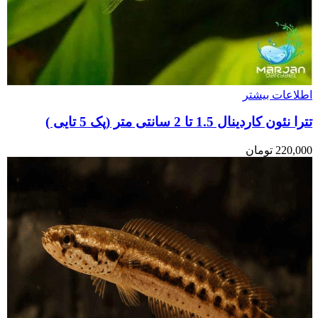
اطلاعات بیشتر
تترا نئون کاردینال 1.5 تا 2 سانتی متر (پک 5 تایی )
220,000
تومان