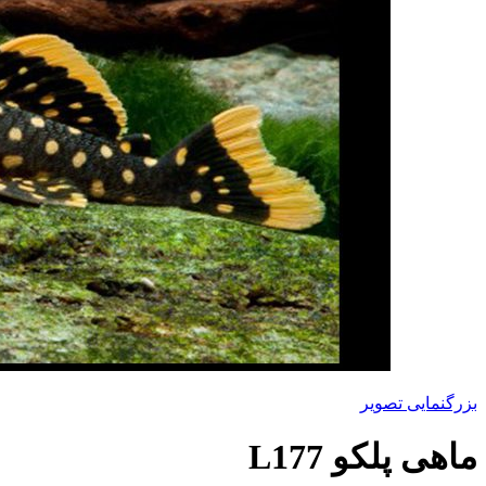
بزرگنمایی تصویر
ماهی پلکو L177