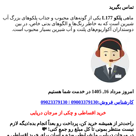
تماس بگیرید
ماهی
پلکو L177
یکی از گونه‌های محبوب و جذاب پلکوهای بزرگ آب
شیرین است که به خاطر رنگ‌ها و الگوهای بدنی خاص، در بین
دوستداران آکواریوم‌های پلنت و آب شیرین بسیار محبوب است.
امروز مرداد 16, 1405 در خدمت شما هستیم
کارشناس فروش:09003379130 | 09023379130
خرید اقساطی و چکی از مرجان دریایی
راحت‌تر از همیشه خرید کن، پرداخت رو بعداً انجام بده!دیگه لازم
نیست منتظر بمونی تا کل مبلغ رو جمع کنی! 💸
در
مرجان دریایی
، ما شرایطی ویژه و آسان برای
خرید اقساطی و