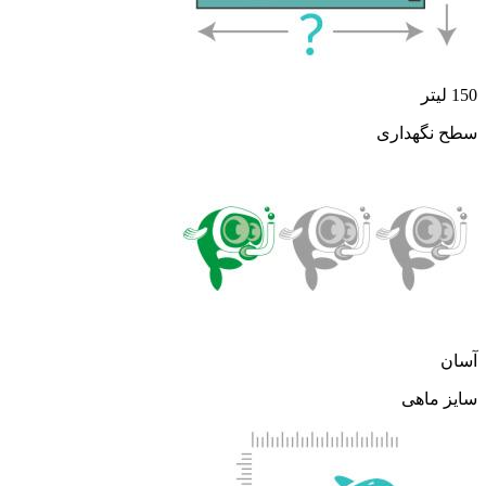
150 لیتر
سطح نگهداری
آسان
سایز ماهی