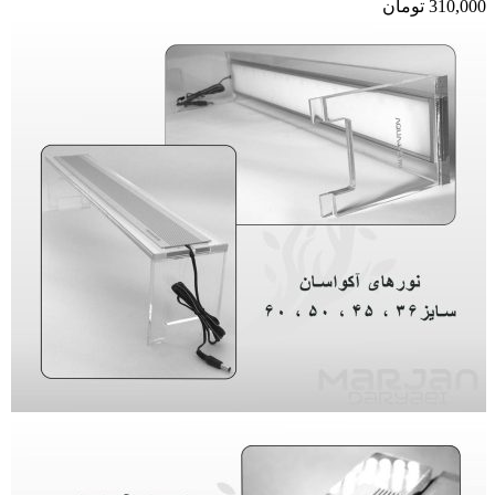
310,000
تومان