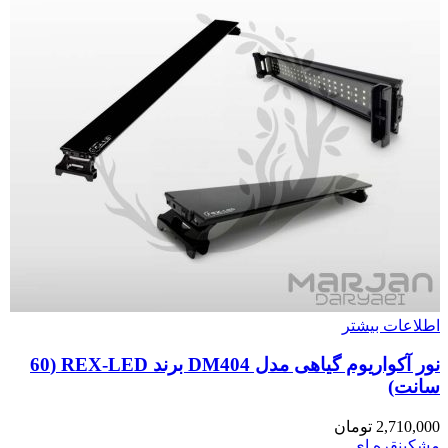
اطلاعات بیشتر
نور آکواریوم گیاهی مدل DM404 برند REX-LED (60
سانت)
2,710,000
تومان
مشکی
نقره ای