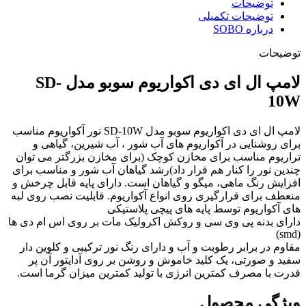
توضیحات
توضیحات تکمیلی
درباره SOBO
توضیحات
لامپ ال ای دی اکواریوم سوبو مدل SD-
10W
لامپ ال ای دی اکواریوم سوبو مدل SD-10W نور آکواریوم مناسب
برای روشنایی در آکواریوم های آب شور ، آب شیرین، گیاهی و
تراریوم مناسب برای مخازن کوچک (برای مخازن بزرگتر می توان
چندین نور را کنار هم قرار داد)رشد گیاهان آب شور و مناسب برای
افزایش رنگ ماهی، میگو و گیاهان است. دارای پایه قابل چرخش و
منعطف برای قرارگیری روی انواع آکواریوم. قابلیت نصب روی لبه
های آکواریوم توسط پایه های پیچی پلاستیکی
دارای بدنه پی وی سی و روکش اکرولیک مات بر روی اس ام دی ها
(smd)
مقاوم در برابر رطوبت و آب و دارای رنگ نور ترکیبی و کلوین دار
سفید و صورتی، یک کلید خاموش و روشن بر روی آداپتور آن پر
قدرت با مصرف کمترین انرژی با تولید کمترین میزان گرما است.
ویژگی محصول