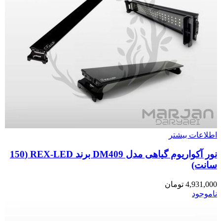
اطلاعات بیشتر
نور آکواریوم گیاهی مدل DM409 برند REX-LED (150
سانت)
4,931,000
تومان
ناموجود