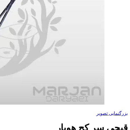
بزرگنمایی تصویر
قیچی سر کج هوپار