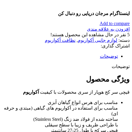
اینستاگرام مرجان دریایی رو دنبال کن
Add to compare
افزودن به علاقه مندی
5
نفر در حال مشاهده این محصول هستند!
دسته:
لوازم جانبی آکواریوم
,
نظافت آکواریوم
اشتراک گذاری:
توضیحات
توضیحات
ويژگی محصول
قیچی سر کج هوپار از سری محصولات با کيفيت
آکواریوم
مناسب برای هرس انواع گياهان آبزی
مناسب برای استفاده در آکواريوم های گياهی (مبتدی و حرفه
ای)
ساخته شده از فولاد ضد زنگ (Stainless Steel)
با طراحی ظريف و زيبا با سطح سيقلی
قيچي سرکج با طول 25-27 سانتيمتر