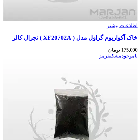
اطلاعات بیشتر
خاک آکواریوم گراول مدل ( XF20702A ) نچرال کالر
175,000
تومان
ناموجود
مشکی
قرمز