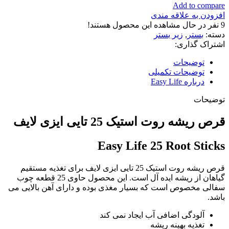
Add to compare
افزودن به علاقه مندی
9
نفر در حال مشاهده این محصول هستند!
دسته:
بستر
,
زیر بستر
اشتراک گذاری:
توضیحات
توضیحات تکمیلی
درباره Easy Life
توضیحات
قرص ریشه روت استیک 25 تایی ایزی لایف
Easy Life 25 Root Sticks
قرص ریشه روت استیک 25 تایی ایزی لایف برای تغذیه مستقیم
گیاهان از ریشه ایده آل است. این محصول حاوی 25 قطعه چوب
سفالی مخصوص است که بسیار مغذی بوده و دارای آهن بالایی می
باشد.
آلودگی اضافی آب ایجاد نمی کند
تغذیه بهینه ریشه