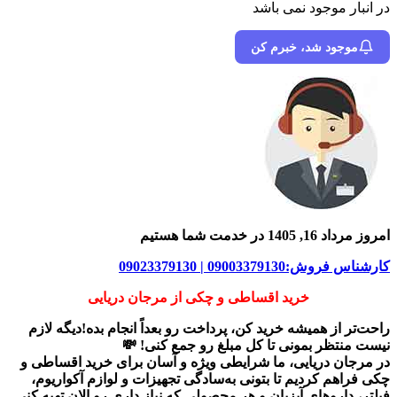
در انبار موجود نمی باشد
موجود شد، خبرم کن
امروز مرداد 16, 1405 در خدمت شما هستیم
کارشناس فروش:09003379130 | 09023379130
خرید اقساطی و چکی از مرجان دریایی
راحت‌تر از همیشه خرید کن، پرداخت رو بعداً انجام بده!دیگه لازم
نیست منتظر بمونی تا کل مبلغ رو جمع کنی! 💸
در
مرجان دریایی
، ما شرایطی ویژه و آسان برای
خرید اقساطی و
چکی
فراهم کردیم تا بتونی به‌سادگی تجهیزات و لوازم آکواریوم،
فیلتر، داروهای آبزیان و هر محصولی که نیاز داری رو
الان تهیه کنی