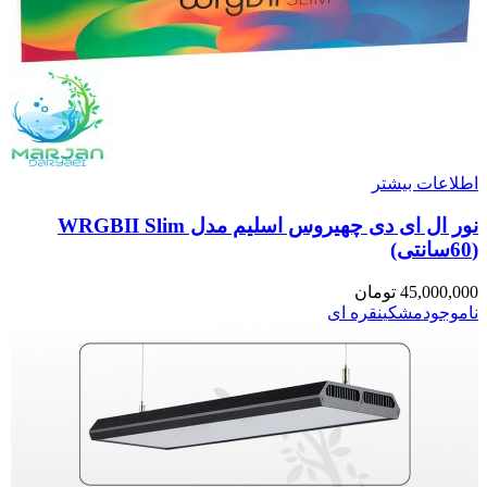
اطلاعات بیشتر
نور ال ای دی چهیروس اسلیم مدل WRGBII Slim
(60سانتی)
45,000,000
تومان
ناموجود
مشکی
نقره ای