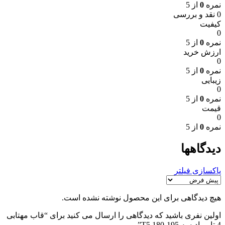
نمره
0
از 5
0 نقد و بررسی
کیفیت
0
نمره
0
از 5
ارزش خرید
0
نمره
0
از 5
زیبایی
0
نمره
0
از 5
قیمت
0
نمره
0
از 5
دیدگاهها
پاکسازی فیلتر
هیچ دیدگاهی برای این محصول نوشته نشده است.
اولین نفری باشید که دیدگاهی را ارسال می کنید برای “قاب مهتابی
4 تایی ادیسه T5 180-195”