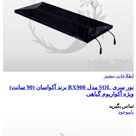
اطلاعات بیشتر
نور سری SOL مدل RX900 برند آکواسان (90 سانت)
ویژه آکواریوم گیاهی
تماس بگیرید
ناموجود