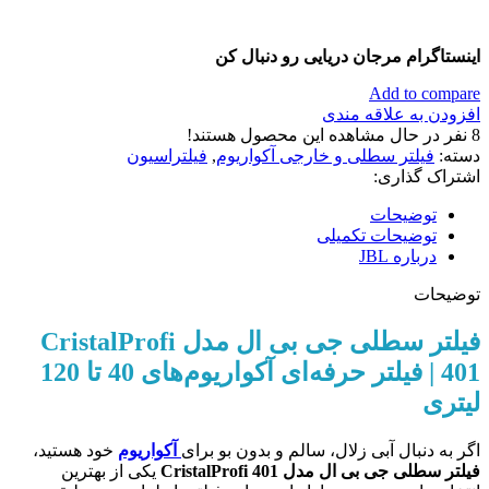
اینستاگرام مرجان دریایی رو دنبال کن
Add to compare
افزودن به علاقه مندی
8
نفر در حال مشاهده این محصول هستند!
دسته:
فیلتر سطلی و خارجی آکواریوم
,
فیلتراسیون
اشتراک گذاری:
توضیحات
توضیحات تکمیلی
درباره JBL
توضیحات
فیلتر سطلی جی بی ال مدل
CristalProfi
401
| فیلتر حرفه‌ای آکواریوم‌های 40 تا 120
لیتری
اگر به دنبال آبی زلال، سالم و بدون بو برای
آکواریوم
خود هستید،
فیلتر سطلی جی بی ال مدل CristalProfi 401
یکی از بهترین