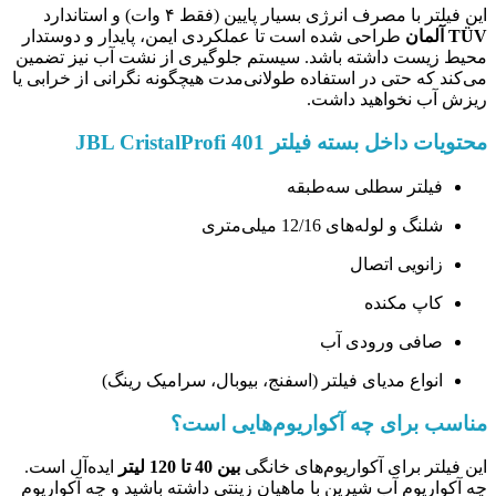
این فیلتر با مصرف انرژی بسیار پایین (فقط ۴ وات) و استاندارد
TÜV آلمان
طراحی شده است تا عملکردی ایمن، پایدار و دوستدار
محیط زیست داشته باشد. سیستم جلوگیری از نشت آب نیز تضمین
می‌کند که حتی در استفاده طولانی‌مدت هیچگونه نگرانی از خرابی یا
ریزش آب نخواهید داشت.
محتویات داخل بسته فیلتر JBL CristalProfi 401
فیلتر سطلی سه‌طبقه
شلنگ و لوله‌های 12/16 میلی‌متری
زانویی اتصال
کاپ مکنده
صافی ورودی آب
انواع مدیای فیلتر (اسفنج، بیوبال، سرامیک رینگ)
مناسب برای چه آکواریوم‌هایی است؟
این فیلتر برای آکواریوم‌های خانگی
بین 40 تا 120 لیتر
ایده‌آل است.
چه آکواریوم آب شیرین با ماهیان زینتی داشته باشید و چه آکواریوم