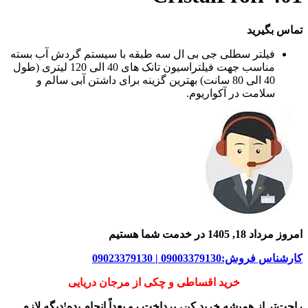
تماس بگیرید
فیلتر سطلی جی بی ال سه طبقه با سیستم گردش آب بسته
مناسب جهت فیلتراسیون تانک های 40 الی 120 لیتری (طول
40 الی 80 سانت) بهترین گزینه برای داشتن آبی سالم و
سلامت در آکواریوم.
امروز مرداد 18, 1405 در خدمت شما هستیم
کارشناس فروش:09003379130 | 09023379130
خرید اقساطی و چکی از مرجان دریایی
راحت‌تر از همیشه خرید کن، پرداخت رو بعداً انجام بده!دیگه لازم