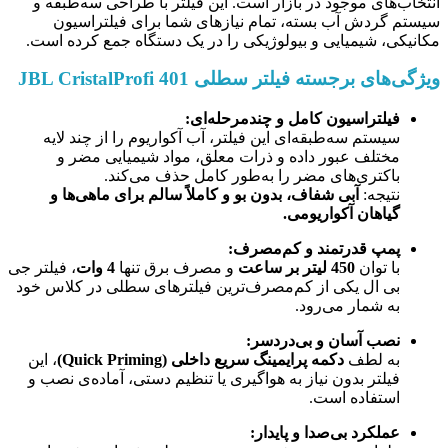
انتخاب‌های موجود در بازار است. این فیلتر با طراحی سه‌طبقه و
سیستم گردش آب بسته، تمام نیازهای شما برای فیلتراسیون
مکانیکی، شیمیایی و بیولوژیکی را در یک دستگاه جمع کرده است.
ویژگی‌های برجسته فیلتر سطلی JBL CristalProfi 401
فیلتراسیون کامل و چندمرحله‌ای:
سیستم سه‌طبقه‌ای این فیلتر، آب آکواریوم را از چند لایه
مختلف عبور داده و ذرات معلق، مواد شیمیایی مضر و
باکتری‌های مضر را به‌طور کامل حذف می‌کند.
نتیجه:
آبی شفاف، بدون بو و کاملاً سالم برای ماهی‌ها و
گیاهان آکواریومی.
پمپ قدرتمند و کم‌مصرف:
با توان
450 لیتر بر ساعت
و مصرف برق تنها
4 وات
، فیلتر جی
بی ال یکی از کم‌مصرف‌ترین فیلترهای سطلی در کلاس خود
به شمار می‌رود.
نصب آسان و بی‌دردسر:
به لطف
دکمه پرایمینگ سریع داخلی (Quick Priming)
، این
فیلتر بدون نیاز به هواگیری یا تنظیم دستی، آماده‌ی نصب و
استفاده است.
عملکرد بی‌صدا و پایدار: