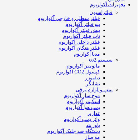
تجهیزات آکواریوم
فیلتراسیون
فیلتر سطلی و خارجی آکواریوم
بیو فیلتر آکواریوم
پیش فیلتر آکواریوم
تاپ فیلتر آکواریوم
فیلتر داخلی آکواریوم
فیلتر هنگان آکواریوم
مدیا آکواریوم
سیستم co2
مانومتر آکواریوم
کپسول CO2 آکواریوم
دیفیوزر
نشانگر
پمپ و لوازم برقی
موج ساز آکواریوم
اسکیمر آکواریوم
پمپ هوا آکواریوم
غذاریز
واتر پمپ آکواریوم
پاور هد
دستگاه ضد جلبک آکواریوم
مه ساز