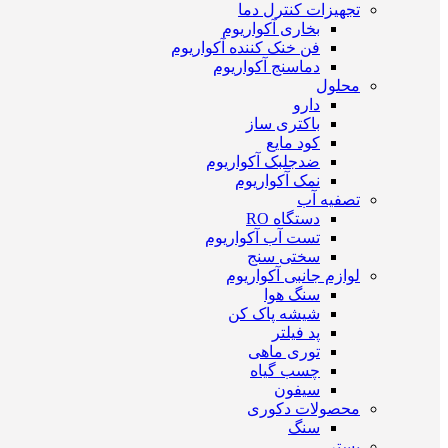
تجهیزات کنترل دما
بخاری آکواریوم
فن خنک کننده آکواریوم
دماسنج آکواریوم
محلول
دارو
باکتری ساز
کود مایع
ضدجلبک آکواریوم
نمک آکواریوم
تصفیه آب
دستگاه RO
تست آب آکواریوم
سختی سنج
لوازم جانبی آکواریوم
سنگ هوا
شیشه پاک کن
پد فیلتر
توری ماهی
چسب گیاه
سیفون
محصولات دکوری
سنگ
بستر