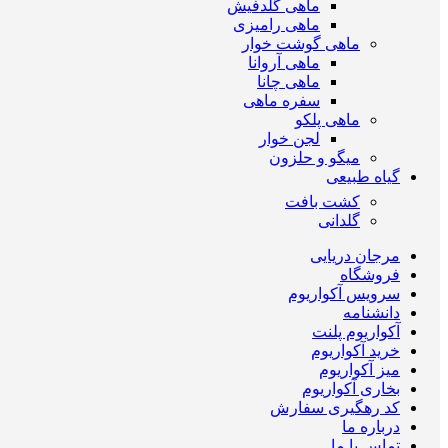
ماهی گلدفیش
ماهی رامیزی
ماهی گوشت خوار
ماهی آروانا
ماهی چانا
سفره ماهی
ماهی پلکو
لجن خوار
میگو و حلزون
گیاه طبیعی
کشت بافت
گلدانی
مرجان دریایی
فروشگاه
سرویس آکواریوم
دانشنامه
آکواریوم پلنت
خرید آکواریوم
میز آکواریوم
بخاری آکواریوم
کد رهگیری سفارش
درباره ما
تماس با ما