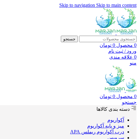
Skip to navigation
Skip to main content
جستجو
0
محصول
0
تومان
ورود / ثبت نام
0
علاقه مندی
منو
0
محصول
0
تومان
جستجو
دسته بندی کالاها
آکواریوم
میز و پایه آکواریوم
درب آکواریوم ریملس APA
سرویس