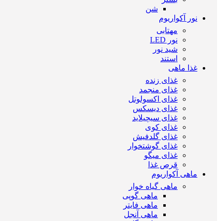
شن
نور آکواریوم
مهتابی
نور LED
شید نور
استند
غذا ماهی
غذای زنده
غذای منجمد
غذای اکسولوتل
غذای دیسکس
غذای سیچیلاید
غذای کوی
غذای گلدفیش
غذای گوشتخوار
غذای میگو
قرص غذا
ماهی آکواریوم
ماهی گیاه خوار
ماهی گوپی
ماهی فایتر
ماهی آنجل