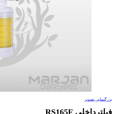
بزرگنمایی تصویر
فیلترداخلی RS165F