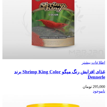
اطلاعات بیشتر
غذای افزایش رنگ میگو Shrimp King Color برند
Dennerle
295,000
تومان
ناموجود