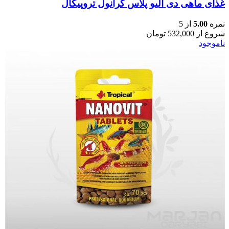
غذای ماهی دی الیو پلاس گرانول تروپیکال
نمره
5.00
از 5
شروع از
532,000
تومان
ناموجود