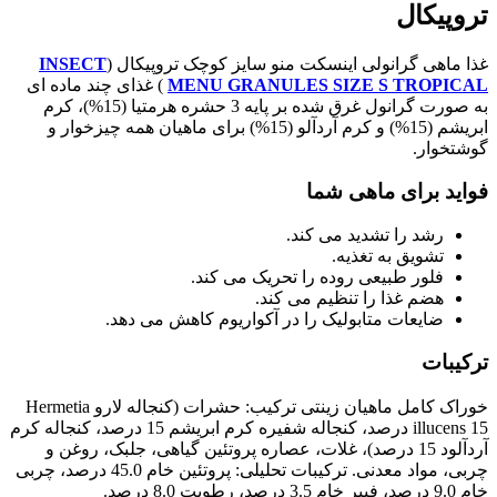
تروپیکال
غذا ماهی گرانولی اینسکت منو سایز کوچک تروپیکال (
INSECT
MENU GRANULES SIZE S TROPICAL
) غذای چند ماده ای
به صورت گرانول غرق شده بر پایه 3 حشره هرمتیا (15%)، کرم
ابریشم (15%) و کرم آردآلو (15%) برای ماهیان همه چیزخوار و
گوشتخوار.
فواید برای ماهی شما
رشد را تشدید می کند.
تشویق به تغذیه.
فلور طبیعی روده را تحریک می کند.
هضم غذا را تنظیم می کند.
ضایعات متابولیک را در آکواریوم کاهش می دهد.
ترکیبات
خوراک کامل ماهیان زینتی ترکیب: حشرات (کنجاله لارو Hermetia
illucens 15 درصد، کنجاله شفیره کرم ابریشم 15 درصد، کنجاله کرم
آردآلود 15 درصد)، غلات، عصاره پروتئین گیاهی، جلبک، روغن و
چربی، مواد معدنی. ترکیبات تحلیلی: پروتئین خام 45.0 درصد، چربی
خام 9.0 درصد، فیبر خام 3.5 درصد، رطوبت 8.0 درصد.