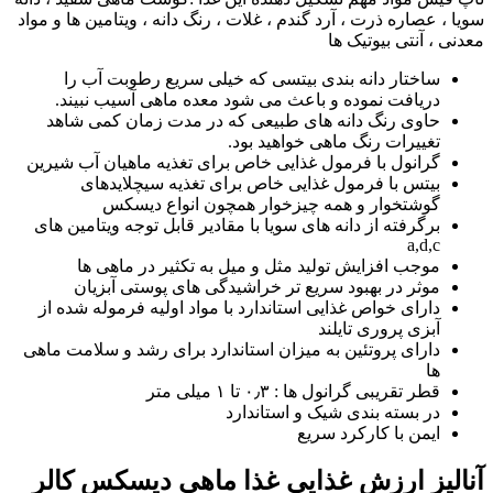
سویا ، عصاره ذرت ، آرد گندم ، غلات ، رنگ دانه ، ویتامین ها و مواد
معدنی ، آنتی بیوتیک ها
ساختار دانه بندی بیتسی که خیلی سریع رطوبت آب را
دریافت نموده و باعث می شود معده ماهی آسیب نبیند.
حاوی رنگ دانه های طبیعی که در مدت زمان کمی شاهد
تغییرات رنگ ماهی خواهید بود.
گرانول با فرمول غذایی خاص برای تغذیه ماهیان آب شیرین
بیتس با فرمول غذایی خاص برای تغذیه سیچلایدهای
گوشتخوار و همه چیزخوار همچون انواع دیسکس
برگرفته از دانه های سویا با مقادیر قابل توجه ویتامین های
a,d,c
موجب افزایش تولید مثل و میل به تکثیر در ماهی ها
موثر در بهبود سریع تر خراشیدگی های پوستی آبزیان
دارای خواص غذایی استاندارد با مواد اولیه فرموله شده از
آبزی پروری تایلند
دارای پروتئین به میزان استاندارد برای رشد و سلامت ماهی
ها
قطر تقریبی گرانول ها : ۰٫۳ تا ۱ میلی متر
در بسته بندی شیک و استاندارد
ایمن با کارکرد سریع
آنالیز ارزش غذایی غذا ماهی دیسکس کالر