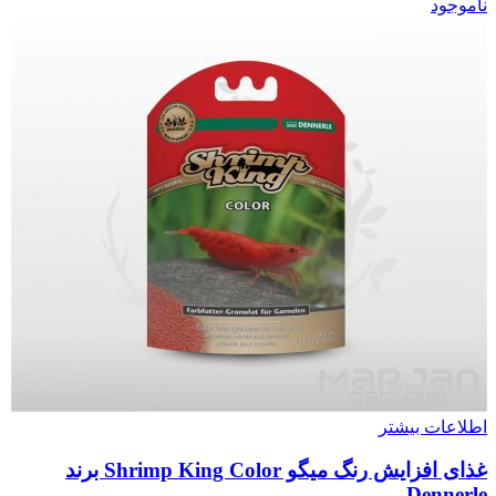
ناموجود
اطلاعات بیشتر
غذای افزایش رنگ میگو Shrimp King Color برند
Dennerle