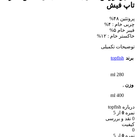
تاپ فیش
پروتئین ۴۸%
چربی خام : ۴%
فیبر خام ۵%
خاکستر خام : ۱۲%
توضیحات تکمیلی
برند
topfish
280 ml
وزن
,
400 ml
درباره topfish
نمره
0
از 5
0 نقد و بررسی
کیفیت
0
نمره
0
از 5