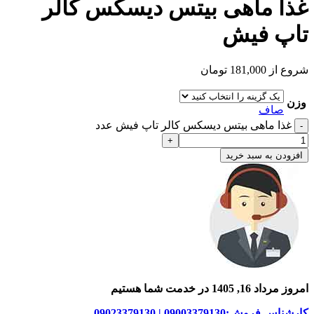
غذا ماهی بیتس دیسکس کالر
تاپ فیش
شروع از
181,000
تومان
وزن
صاف
غذا ماهی بیتس دیسکس کالر تاپ فیش عدد
افزودن به سبد خرید
امروز مرداد 16, 1405 در خدمت شما هستیم
کارشناس فروش:09003379130 | 09023379130