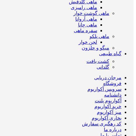
ماهی گلدفیش
ماهی رامیزی
ماهی گوشت خوار
ماهی آروانا
ماهی چانا
سفره ماهی
ماهی پلکو
لجن خوار
میگو و حلزون
گیاه طبیعی
کشت بافت
گلدانی
مرجان دریایی
فروشگاه
سرویس آکواریوم
دانشنامه
آکواریوم پلنت
خرید آکواریوم
میز آکواریوم
بخاری آکواریوم
کد رهگیری سفارش
درباره ما
تماس با ما