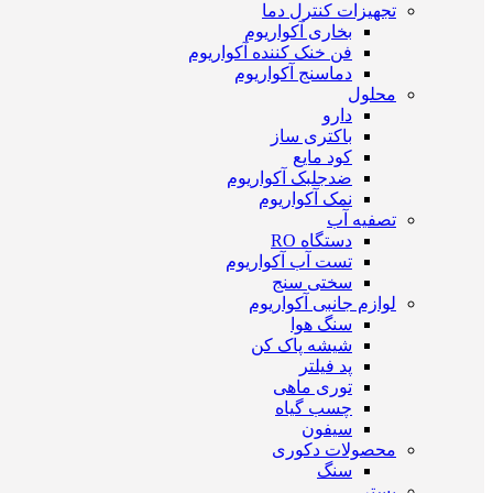
تجهیزات کنترل دما
بخاری آکواریوم
فن خنک کننده آکواریوم
دماسنج آکواریوم
محلول
دارو
باکتری ساز
کود مایع
ضدجلبک آکواریوم
نمک آکواریوم
تصفیه آب
دستگاه RO
تست آب آکواریوم
سختی سنج
لوازم جانبی آکواریوم
سنگ هوا
شیشه پاک کن
پد فیلتر
توری ماهی
چسب گیاه
سیفون
محصولات دکوری
سنگ
بستر