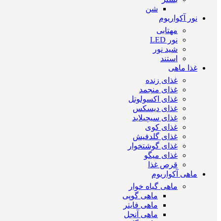
شن
نور آکواریوم
مهتابی
نور LED
شید نور
استند
غذا ماهی
غذای زنده
غذای منجمد
غذای اکسولوتل
غذای دیسکس
غذای سیچیلاید
غذای کوی
غذای گلدفیش
غذای گوشتخوار
غذای میگو
قرص غذا
ماهی آکواریوم
ماهی گیاه خوار
ماهی گوپی
ماهی فایتر
ماهی آنجل