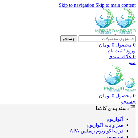
Skip to navigation
Skip to main content
جستجو
0
محصول
0
تومان
ورود / ثبت نام
0
علاقه مندی
منو
0
محصول
0
تومان
جستجو
دسته بندی کالاها
آکواریوم
میز و پایه آکواریوم
درب آکواریوم ریملس APA
سرویس