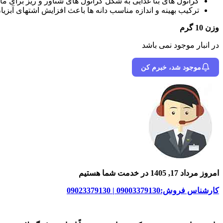
گرانول های بتا غذایی به شکل گرانول های شناور و ریز برای 
ترکیب بهینه و اندازه مناسب دانه ها باعث افزایش اشتهای آبزیا
وزن 10 گرم
در انبار موجود نمی باشد
موجود شد، خبرم کن
امروز مرداد 17, 1405 در خدمت شما هستیم
کارشناس فروش:09003379130 | 09023379130