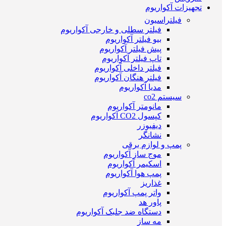
تجهیزات آکواریوم
فیلتراسیون
فیلتر سطلی و خارجی آکواریوم
بیو فیلتر آکواریوم
پیش فیلتر آکواریوم
تاپ فیلتر آکواریوم
فیلتر داخلی آکواریوم
فیلتر هنگان آکواریوم
مدیا آکواریوم
سیستم co2
مانومتر آکواریوم
کپسول CO2 آکواریوم
دیفیوزر
نشانگر
پمپ و لوازم برقی
موج ساز آکواریوم
اسکیمر آکواریوم
پمپ هوا آکواریوم
غذاریز
واتر پمپ آکواریوم
پاور هد
دستگاه ضد جلبک آکواریوم
مه ساز