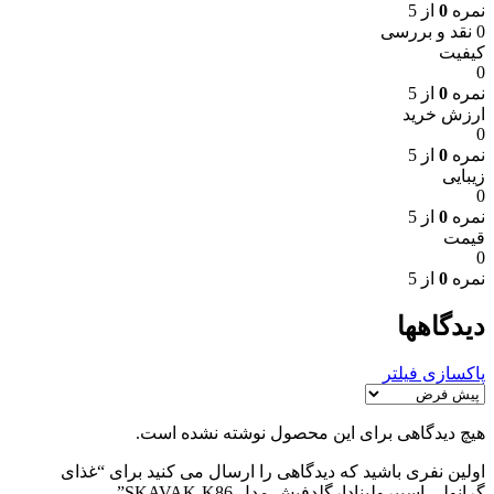
نمره
0
از 5
0 نقد و بررسی
کیفیت
0
نمره
0
از 5
ارزش خرید
0
نمره
0
از 5
زیبایی
0
نمره
0
از 5
قیمت
0
نمره
0
از 5
دیدگاهها
پاکسازی فیلتر
هیچ دیدگاهی برای این محصول نوشته نشده است.
اولین نفری باشید که دیدگاهی را ارسال می کنید برای “غذای
گرانولی اسپیرولینادارگلدفیش مدل SKAVAK-K86”