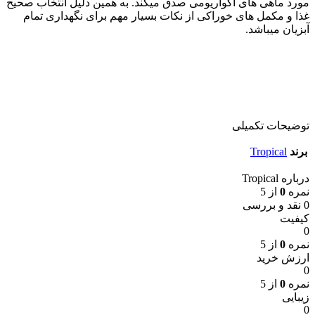
مورد ماهی های آکواريومی صدق ميکند. به همين دليل انتخاب صحيح
غذا و مکمل های خوراکی از نکات بسيار مهم برای نگهداری تمام
آبزيان ميباشد.
توضیحات تکمیلی
برند
Tropical
درباره Tropical
نمره
0
از 5
0 نقد و بررسی
کیفیت
0
نمره
0
از 5
ارزش خرید
0
نمره
0
از 5
زیبایی
0