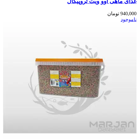
غذای ماهی اوو ویت تروپیکال
940,000
تومان
ناموجود