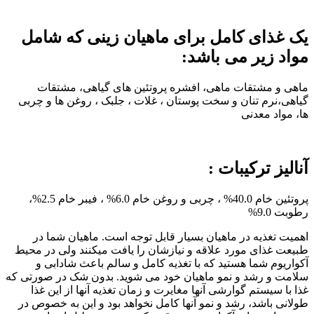
یک غذای کامل برای ماهیان زینی که شامل
مواد زیر می باشد:
ماهی و مشتقات ماهی، افشره پروتئین های گیاهی، مشتقات
گیاهی،نرم تنان و سخت پوستان ، غلات ، جلبک ، روغن ها و چربی
ها، مواد معدنی
آنالیز ترکیبات :
پروتئین خام 40.0% ، چربی و روغن خام 6.0% ، فیبر خام 2.5%،
رطوبت 9.0%
اهميت تغذيه در ماهيان بسيار قابل توجه است. ماهيان شما در
طبيعت غذای مورد علاقه و نيازشان را يافت ميکنند ولی در محيط
آکواريوم شما هستيد که با تغذيه کامل و سالم باعث شادابی و
سلامت و رشد و نمو ماهيان خود می شويد. بدون شک در صورتی که
غذا با سيستم گوارشی آنها مغايرت و زمان تغذيه آنها از اين غذا
طولانی باشد، رشد و نمو آنها کامل نخواهد بود و اين به خصوص در