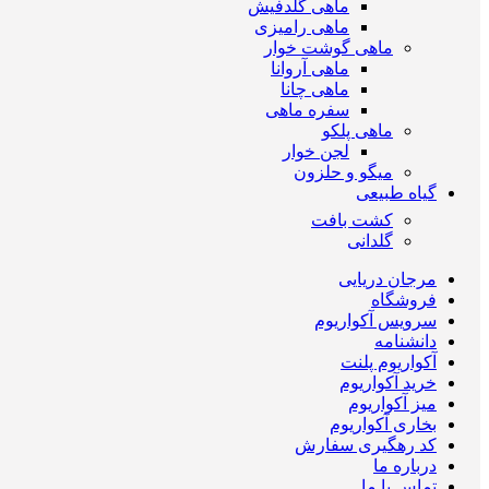
ماهی گلدفیش
ماهی رامیزی
ماهی گوشت خوار
ماهی آروانا
ماهی چانا
سفره ماهی
ماهی پلکو
لجن خوار
میگو و حلزون
گیاه طبیعی
کشت بافت
گلدانی
مرجان دریایی
فروشگاه
سرویس آکواریوم
دانشنامه
آکواریوم پلنت
خرید آکواریوم
میز آکواریوم
بخاری آکواریوم
کد رهگیری سفارش
درباره ما
تماس با ما