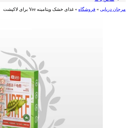
مرجان دریایی
»
فروشگاه
»
غذای خشک ویتامینه Yee برای لاکپشت