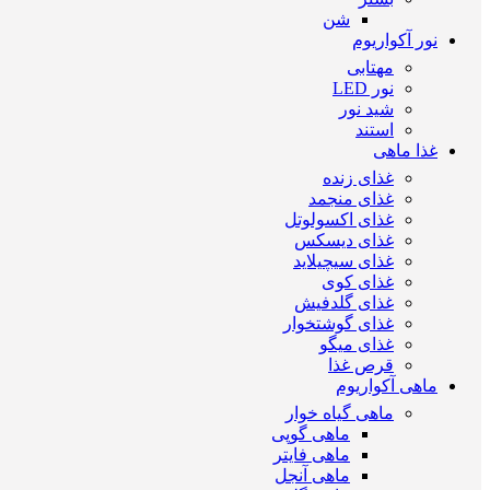
شن
نور آکواریوم
مهتابی
نور LED
شید نور
استند
غذا ماهی
غذای زنده
غذای منجمد
غذای اکسولوتل
غذای دیسکس
غذای سیچیلاید
غذای کوی
غذای گلدفیش
غذای گوشتخوار
غذای میگو
قرص غذا
ماهی آکواریوم
ماهی گیاه خوار
ماهی گوپی
ماهی فایتر
ماهی آنجل