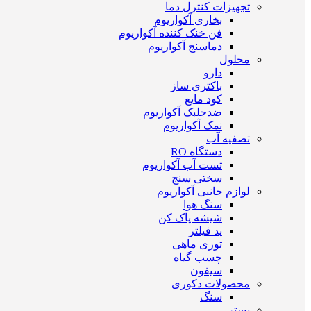
تجهیزات کنترل دما
بخاری آکواریوم
فن خنک کننده آکواریوم
دماسنج آکواریوم
محلول
دارو
باکتری ساز
کود مایع
ضدجلبک آکواریوم
نمک آکواریوم
تصفیه آب
دستگاه RO
تست آب آکواریوم
سختی سنج
لوازم جانبی آکواریوم
سنگ هوا
شیشه پاک کن
پد فیلتر
توری ماهی
چسب گیاه
سیفون
محصولات دکوری
سنگ
بستر