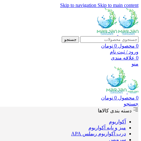
Skip to navigation
Skip to main content
جستجو
0
محصول
0
تومان
ورود / ثبت نام
0
علاقه مندی
منو
0
محصول
0
تومان
جستجو
دسته بندی کالاها
آکواریوم
میز و پایه آکواریوم
درب آکواریوم ریملس APA
سرویس