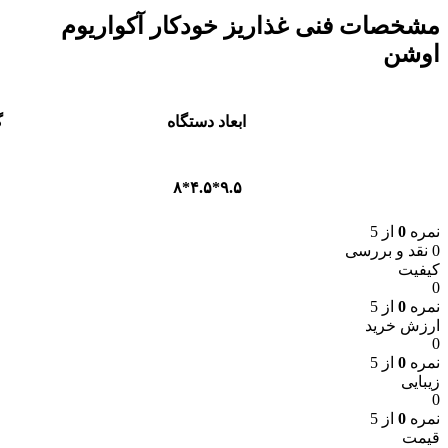
مشخصات فنی غذاریز خودکار آکواریوم
اوشن
ابعاد دستگاه
گ
۹.۵*۴.۵*۸
150میلی ل
نمره
0
از 5
0 نقد و بررسی
کیفیت
0
نمره
0
از 5
ارزش خرید
0
نمره
0
از 5
زیبایی
0
نمره
0
از 5
قیمت