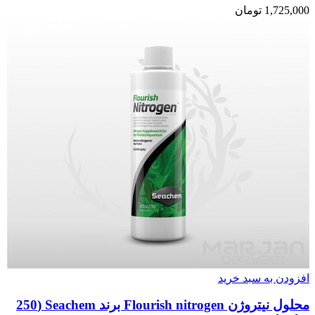
1,725,000
تومان
افزودن به سبد خرید
محلول نیتروژن Flourish nitrogen برند Seachem (250