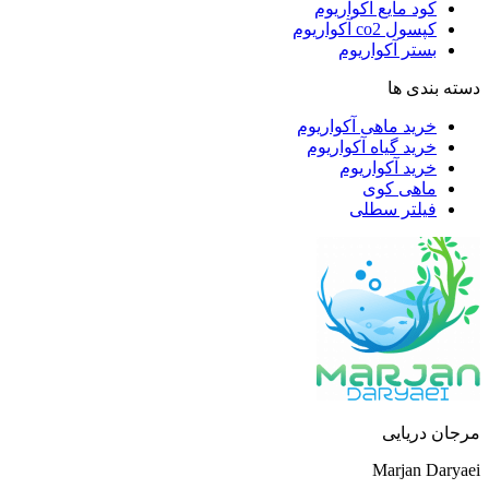
کود مایع آکواریوم
کپسول co2 آکواریوم
بستر آکواریوم
دسته بندی ها
خرید ماهی آکواریوم
خرید گیاه آکواریوم
خرید آکواریوم
ماهی کوی
فیلتر سطلی
مرجان دریایی
Marjan Daryaei