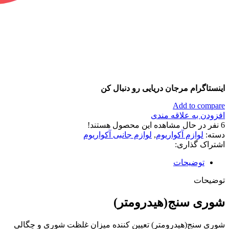
اینستاگرام مرجان دریایی رو دنبال کن
Add to compare
افزودن به علاقه مندی
6
نفر در حال مشاهده این محصول هستند!
دسته:
لوازم آکواریوم
,
لوازم جانبی آکواریوم
اشتراک گذاری:
توضیحات
توضیحات
شوری سنج(هیدرومتر)
شوری سنج(هیدرومتر) تعیین کننده میزان غلظت شوری و چگالی