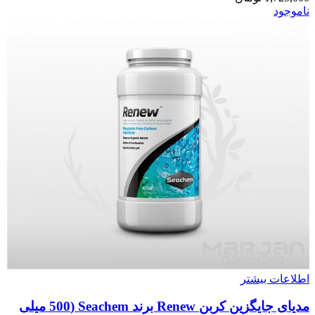
ناموجود
اطلاعات بیشتر
مدیای جایگزین کربن Renew برند Seachem (500 میلی