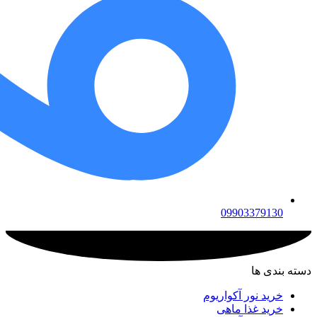
09903379130
دسته بندی ها
خرید نور آکواریوم
خرید غذا ماهی