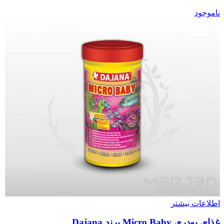
ناموجود
اطلاعات بیشتر
غذای پودری Micro Baby برند Dajana