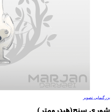
بزرگنمایی تصویر
شوری سنج(هیدرومتر)