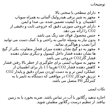
توضیحات
دارای سطحی با سختی بالا
مجهز به شیر برقی هیدرولیک آلمانی به همراه سوپاپ
اطمینان و با کیفیت تضمین شده، بی صدا و ایمن.
دارای خروجی سوزنی دقیق که خروجی ثابت و دقیقی از
CO2 را ارائه می دهد.
جنس محصول فولاد ضد زنگ می باشد.
بدون نیاز به وسیله جانبی به راحتی و با کمک دست می توانید
آنرا نصب و هواگیری نمائید.
مجهز به دو گیج نشان دهنده میزان فشار متفاوت، یکی از گیج
ها نشان دهنده فشار داخل کپسول و دیگری نشان دهنده
فشار گازCO2 خروجی می باشد.
مجهز به سوپاپ ایمنی برای جلوگیری از خطر بالا رفتن فشار
کاهش دهنده فشار CO2 تقریبا 1.5 بار برای اطمینان از
عملکرد ایمن تر و به دست آوردن میزان دقیق و پایدار CO2
تزریق خودکار CO2 در مواقعی که دستگاه به تایمر با به
کنترلگر PH متصل می باشد.
نکات ایمنی
اجازه ندهید رگلاتور با آب در تماس باشد، ضربه بخورد یا به زمین
بیافتد. از تنظیم درست رگلاتور مطمئن شوید.