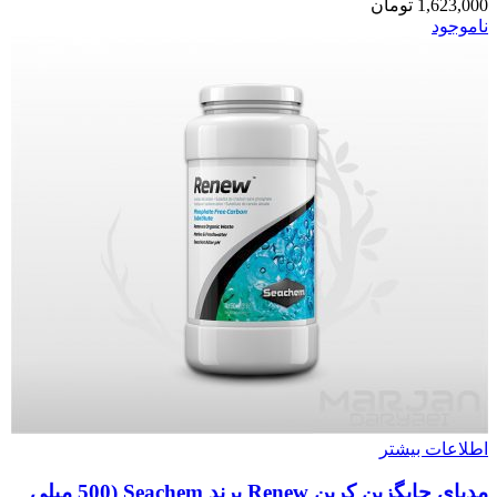
1,623,000
تومان
ناموجود
اطلاعات بیشتر
مدیای جایگزین کربن Renew برند Seachem (500 میلی