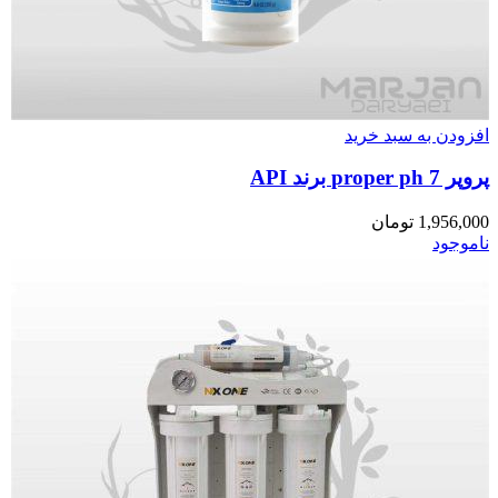
افزودن به سبد خرید
پروپر proper ph 7 برند API
1,956,000
تومان
ناموجود