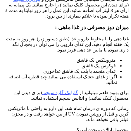
(برای دیدن این محصول کلیک نمائید.) را خارج نمائید. یک پیمانه به
ازای هر 8 لیتر آب اضافه نمائید. این عمل را هر روز نهایتا به مدت 3
هفته تکرار نموده تا علائم بیماری از بین برود.
میزان دوز مصرفی در غذا ماهی :
غذا دهی را با مخلوط دارو و غذا (طبق دستور زیر) هر روز به مدت
یک هفته انجام دهید. این غذای دارویی را می توان در یخچال نگه
داری نموده یا مابین غذادهی فریز نمود.
متروپلکس یک قاشق
فوکوس یک قاشق
غذای منجمد یا پلت یک قاشق غذاخوری
اگر از غذای خشک استفاده می نمائید چند قطره آب اضافه
نمائید.
برای بهبود طعم میتوانید از
گارلیک گارد
سیچم
(برای دیدن این
محصول کلیک نمائید.) و انتایس سیچم استفاده نمائید.
زمانی که دوره ی درمان تمام شد، این دارو به راحتی با ماتریکس
کربن و قبل از روشن نمودن UV از بین خواهد رفت و در مخزن
فیلتر باقی نخواهد ماند.
محصول ایالات متحده آمریکا