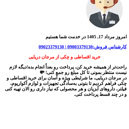
امروز مرداد 17, 1405 در خدمت شما هستیم
کارشناس فروش:09003379130 | 09023379130
خرید اقساطی و چکی از مرجان دریایی
راحت‌تر از همیشه خرید کن، پرداخت رو بعداً انجام بده!دیگه لازم
نیست منتظر بمونی تا کل مبلغ رو جمع کنی! 💸
در
مرجان دریایی
، ما شرایطی ویژه و آسان برای
خرید اقساطی و
چکی
فراهم کردیم تا بتونی به‌سادگی تجهیزات و لوازم آکواریوم،
فیلتر، داروهای آبزیان و هر محصولی که نیاز داری رو
الان تهیه کنی
و در چند قسط پرداخت کنی.