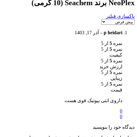
NeoPlex برند Seachem (10 گرمی)
پاکسازی فیلتر
p heidari
–
آذر 17, 1403
نمره
5
از 5
نمره
5
از 5
کیفیت
نمره
5
از 5
ارزش خرید
نمره
5
از 5
زیبایی
نمره
5
از 5
قیمت
داروی انتی بیوتیک قوی هست
0
0
دیدگاه خود را بنویسید