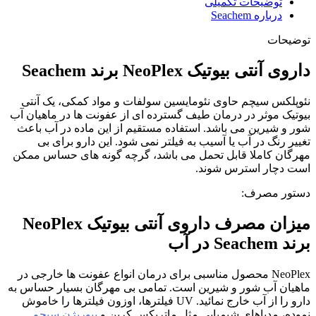
توضیحات تکمیلی
درباره Seachem
توضیحات
داروی آنتی بیوتیک NeoPlex برند Seachem
نئوپلکس سیچم حاوی نئومایسین سولفات و مواد کمکی، یک آنتی
بیوتیک موثر در درمان طیف گسترده ای از عفونت ها در ماهیان آب
شور و شیرین می باشد. استفاده مستقیم از این ماده در آب باعث
تغییر رنگ در آب یا آسیب به فیلتر نمی شود. این دارو برای بی
مهرگان کاملا قابل تحمل می باشد، گرچه گونه های حساس ممکن
است دچار استرس شوند.
دستور مصرف:
میزان مصرف داروی آنتی بیوتیک NeoPlex
برند Seachem در آب
NeoPlex محصول مناسبی برای درمان انواع عفونت ها خارجی در
ماهیان آب شور و شیرین است. تمامی بی مهرگان بسیار حساس به
دارو را از آب خارج نمائید. UV فیلترها، اوزون فیلترها را خاموش
نموده، مدیاهای شیمیایی مثل ماتریکس کربن و
پیوریژن سیچم