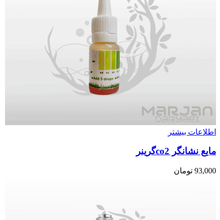
اطلاعات بیشتر
مایع نشانگر co2گرینر
93,000
تومان