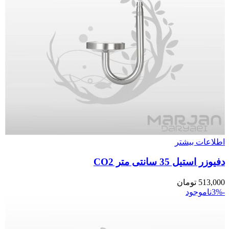
اطلاعات بیشتر
دفیوزر استیل 35 سانتی متر CO2
513,000
تومان
-3%
ناموجود