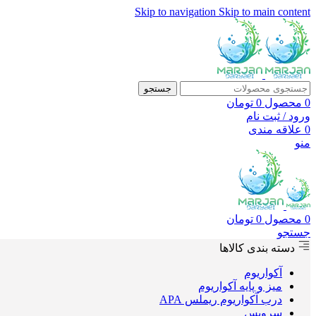
Skip to navigation
Skip to main content
جستجو
0
محصول
0
تومان
ورود / ثبت نام
0
علاقه مندی
منو
0
محصول
0
تومان
جستجو
دسته بندی کالاها
آکواریوم
میز و پایه آکواریوم
درب آکواریوم ریملس APA
سرویس