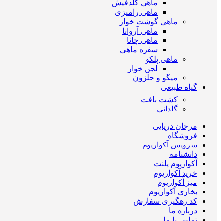
ماهی گلدفیش
ماهی رامیزی
ماهی گوشت خوار
ماهی آروانا
ماهی چانا
سفره ماهی
ماهی پلکو
لجن خوار
میگو و حلزون
گیاه طبیعی
کشت بافت
گلدانی
مرجان دریایی
فروشگاه
سرویس آکواریوم
دانشنامه
آکواریوم پلنت
خرید آکواریوم
میز آکواریوم
بخاری آکواریوم
کد رهگیری سفارش
درباره ما
تماس با ما