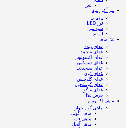
شن
نور آکواریوم
مهتابی
نور LED
شید نور
استند
غذا ماهی
غذای زنده
غذای منجمد
غذای اکسولوتل
غذای دیسکس
غذای سیچیلاید
غذای کوی
غذای گلدفیش
غذای گوشتخوار
غذای میگو
قرص غذا
ماهی آکواریوم
ماهی گیاه خوار
ماهی گوپی
ماهی فایتر
ماهی آنجل