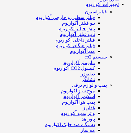
تجهیزات آکواریوم
فیلتراسیون
فیلتر سطلی و خارجی آکواریوم
بیو فیلتر آکواریوم
پیش فیلتر آکواریوم
تاپ فیلتر آکواریوم
فیلتر داخلی آکواریوم
فیلتر هنگان آکواریوم
مدیا آکواریوم
سیستم co2
مانومتر آکواریوم
کپسول CO2 آکواریوم
دیفیوزر
نشانگر
پمپ و لوازم برقی
موج ساز آکواریوم
اسکیمر آکواریوم
پمپ هوا آکواریوم
غذاریز
واتر پمپ آکواریوم
پاور هد
دستگاه ضد جلبک آکواریوم
مه ساز