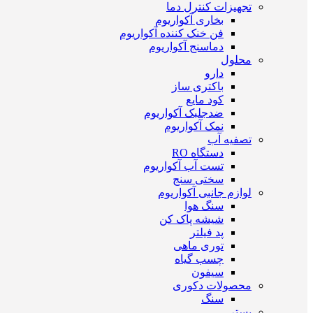
تجهیزات کنترل دما
بخاری آکواریوم
فن خنک کننده آکواریوم
دماسنج آکواریوم
محلول
دارو
باکتری ساز
کود مایع
ضدجلبک آکواریوم
نمک آکواریوم
تصفیه آب
دستگاه RO
تست آب آکواریوم
سختی سنج
لوازم جانبی آکواریوم
سنگ هوا
شیشه پاک کن
پد فیلتر
توری ماهی
چسب گیاه
سیفون
محصولات دکوری
سنگ
بستر